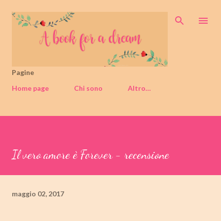
Passa ai contenuti principali
Pagine
Home page
Chi sono
Altro…
Il vero amore è Forever - recensione
maggio 02, 2017