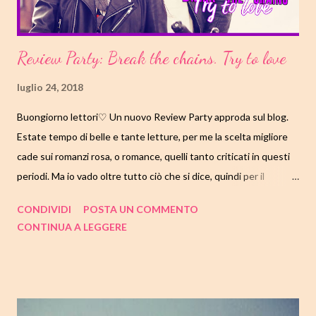
Review Party: Break the chains. Try to love
luglio 24, 2018
Buongiorno lettori♡ Un nuovo Review Party approda sul blog.
Estate tempo di belle e tante letture, per me la scelta migliore
cade sui romanzi rosa, o romance, quelli tanto criticati in questi
periodi. Ma io vado oltre tutto ciò che si dice, quindi per il
#pinkpride oggi vi parlo di "Break the chains. Try to love" di Chloe
CONDIVIDI
POSTA UN COMMENTO
Allen e ringrazio subito le ragazze che hanno organizzato
CONTINUA A LEGGERE
l'evento per il mio coinvolgimento. Al termine dell'articolo
troverete anche il calendario con tutte le tappe per non
perdervi nessun parere. Scopriamo allora insieme la storia di
Aibell ed Erc, due anime tanto lontane quanto simili più che mai.
Non perdiamo altro tempo! Buone letture♡ TITOLO: BREAK