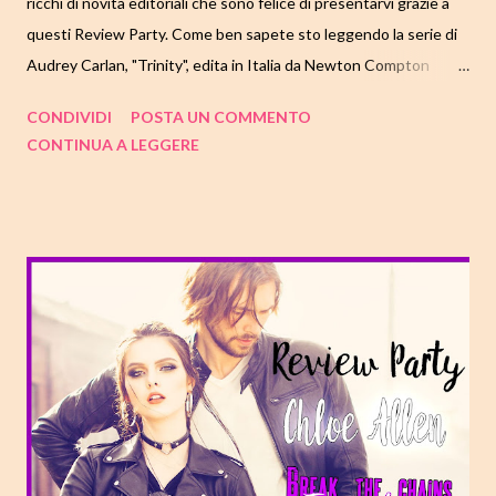
ricchi di novità editoriali che sono felice di presentarvi grazie a
questi Review Party. Come ben sapete sto leggendo la serie di
Audrey Carlan, "Trinity", edita in Italia da Newton Compton
Editori e oggi è il giorno d'uscita del quarto capitolo: "Trinity
CONDIVIDI
POSTA UN COMMENTO
Life". Ringrazio allora le super ragazze e blogger con le quali sto
CONTINUA A LEGGERE
affrontando questo viaggio, nell'attesa dell'ultimo libro in uscita
tra un mese, "Trinity Fate", scopriamo la storia, dolorosa e
tormentata della migliore amica di Gillian, il vulcano Maria De La
Torre. Al termine dell'articolo vi lascio il banner con l'elenco
completo dei blog partecipanti, così da non perdervi nessun
parere. Buone letture🎔 TITOLO: TRINITY LIFE SERIE:
TRINITY SERIES #4 AUTORE: AUDREY CARLAN DATA DI
PUBBLICAZIONE: 26 LUGLIO 2018 CASA EDITRICE:
NEWTON COMPTON EDITORI GENERE: NEW ADULT
PAGINE: 320 P...