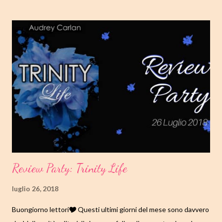
ragazze che hanno collaborato a questo evento e anche al
precedente Review, per avermi fatti sognare e innamorare di
questi due personaggi. Ora, basta perdere tempo e partiamo!
Buone letture🎔 TITOLO: NON E' TROPPO TARDI SERIE: SE
TI AMASSI ANCORA #2 AUTORE: SAM P. MILLER DATA DI
PUBBLICAZIONE: 10 LUGLIO 2018 GENERE: NEW ADULT
PAGINE: 490 PREZZO: 12,48/EBOOK 2,99
AUTOPUBBLICATO DISPONIBILE SU AMAZON https:/...
Review Party: Trinity Life
luglio 26, 2018
Buongiorno lettori🎔 Questi ultimi giorni del mese sono davvero