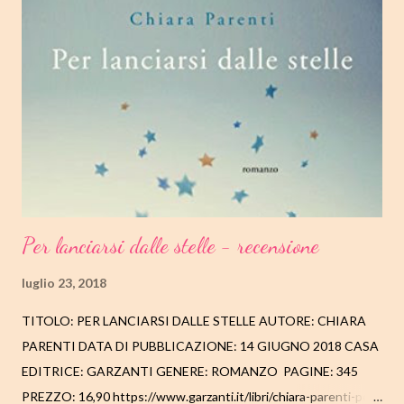
THE CHAINS. TRY TO LOVE AUTORE: CHLOE ALLEN DATA DI
PUBBLICAZIONE: 07 GIUGNO 2018 GENERE: ROMANCE
PAGINE: 188 PREZZO: EBOOK 1,99 AUTOPUBBLICATO
DISPONIBILE SU AMAZON PER KINDLE
https://www.amazon.it/Break-Chains-Love-Chloe-Allen-
ebook/dp/B07DLQ1HZC/ref=...
Per lanciarsi dalle stelle - recensione
luglio 23, 2018
TITOLO: PER LANCIARSI DALLE STELLE AUTORE: CHIARA
PARENTI DATA DI PUBBLICAZIONE: 14 GIUGNO 2018 CASA
EDITRICE: GARZANTI GENERE: ROMANZO PAGINE: 345
PREZZO: 16,90 https://www.garzanti.it/libri/chiara-parenti-per-