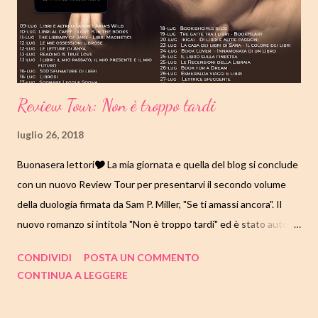
SINOSSI Lex Mayers, Tigth End dei The Bruins, è il fulmine della
squadra di football della Ucla U...
Review Tour: Non è troppo tardi
luglio 26, 2018
Buonasera lettori🎔 La mia giornata e quella del blog si conclude
con un nuovo Review Tour per presentarvi il secondo volume
della duologia firmata da Sam P. Miller, "Se ti amassi ancora". Il
nuovo romanzo si intitola "Non è troppo tardi" ed è stato auto-
pubblicato dall'autrice stessa a inizio mese. Questo lungo
CONDIVIDI
POSTA UN COMMENTO
viaggio per parlarvi di Alex e Olivia sta giungendo al termine,
CONTINUA A LEGGERE
come vedete dal calendario qui sopra domani ci saranno le ultime
due recensioni. Ci tengo molto a ringraziare l'autrice e tutte le