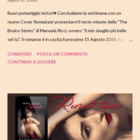
Buon pomeriggio lettori♥ Concludiamo la settimana con un
nuovo Cover Reveal per presentarvi il terzo volume della "The
Bruins Series" di Manuela Ricci, ovvero "Il mio sbaglio più bello
sei tu". Il romanzo è in uscita il prossimo 15 Agosto 2018, ma è
già possibile il pre-order su Amazon, infatti vi lascio il link diretto.
CONDIVIDI
POSTA UN COMMENTO
Bene, scopriamo insieme anche questo terzo volume
CONTINUA A LEGGERE
nell'articolo che segue, dove troverete anche un breve estratto.
Buone letture♥ TITOLO: IL MIO SBAGLIO PIU' BELLO SEI TU
SERIE: THE BRUINS SERIES #3 AUTORE: MANUELA RICCI
DATA DI PUBBLICAZIONE: 15 AGOSTO 2018 GENERE:
ROMANCE SPORT YOUNG ADULT PAGINE: 329 PREZZO:
9,99/EBOOK 0,99 AUTOPUBBLICATO DISPONIBILE SU
AMAZON https://www.amazon.it/Mio-Sbaglio-Più-Bello-Sei-
ebook/dp/B07FXTZNTJ/ref=sr_1_6?
ie=UTF8&qid=1532708108&sr=8-6&keywords=manuela+ricci