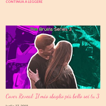
CONTINUA A LEGGERE
smaltire diverse collaborazioni, preparando le recensioni per
quando si tornerà più carichi di prima. Sappiate però che non vi
abbandono totalmente, infatti continuerò a tenervi aggiornati
sui vari libri che mi faranno compagnia sulla mia pagina Facebook
( QUI il link) e sulla pagina Instagram ( QUI il link); vi invito anche
a iniziare a seguirmi anche li se ancora non lo fate! Per nuove
collaborazioni potete continuare a contattarmi all'indirizzo mail
del blog: abookforadream@gmail.com Restate sintonizzati
perché ci saranno diverse novità ad attendervi al mio ritorno!
Detto ciò buona...
Cover Reveal: Il mio sbaglio più bello sei tu 3
luglio 27, 2018