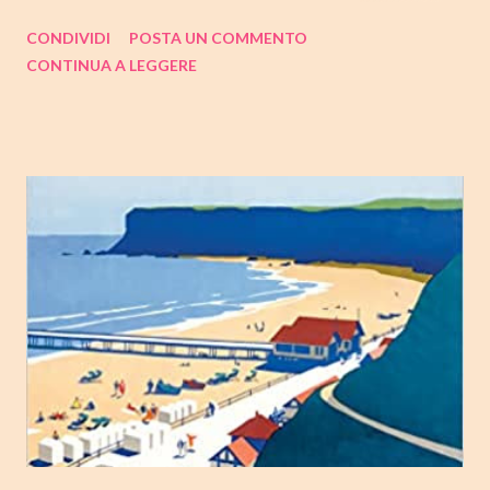
trilogia di Copenaghen, " Gioventù ". Nell'articolo di seguito,
CONDIVIDI
POSTA UN COMMENTO
come sempre, trovate tutte le mie impressioni al suo termine.
CONTINUA A LEGGERE
Buone letture❤ TITOLO: GIOVENTU' SERIE: TRILOGIA DI
COPENAGHEN #2 AUTRICE: TOVE DITLEVSEN DATA DI
PUBBLICAZIONE: 04 OTTOBRE 2022 CASA EDITRICE: FAZI
EDITORE GENERE: AUTOBIOGRAFIA PAGINE: 176 PREZZO:
14.25/EBOOK 8.99 Link Amazon TRAMA Dopo "Infanzia", il
secondo capitolo della trilogia di Copenaghen, grande classico
della letteratura danese oggi riscoperto e acclamato a livello
internazionale. La piccola Tove è cresciuta in fretta: costretta ad
abbandonare la scuola molto presto, a quattordici anni compie i
primi passi nel mondo del lavoro. Indossato il vestito buono e
infilato il ...