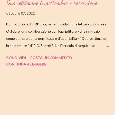
Due settimane in settembre - recensione
ottobre 07, 2022
Buongiorno lettori❤ Oggi vi parlo della prima lettura conclusa a
Ottobre, una collaborazione con Fazi Editore - che ringrazio
come sempre per la gentilezza e disponibilità - " Due settimane
in settembre " di R.C. Sherriff . Nell'articolo di seguito, al
consueto, le mie impressioni al suo termine. Buone letture❤
CONDIVIDI
POSTA UN COMMENTO
TITOLO: DUE SETTIMANE IN SETTEMBRE AUTORE: R.C.
CONTINUA A LEGGERE
SHERRIFF DATA DI PUBBLICAZIONE: 13 SETTEMBRE 2022
CASA EDITRICE: FAZI EDITORE GENERE: ROMANZO
PAGINE: 352 PREZZO: 17.57/EBOOK 9.99 Link Amazon
TRAMA Ecco a voi la famiglia Stevens, intenta a prepararsi per la
consueta vacanza annuale sulla costa inglese. I coniugi Stevens
hanno visitato Bognor Regis per la prima volta durante la luna di
miele e, da allora, questo viaggio è tradizione: ogni anno,