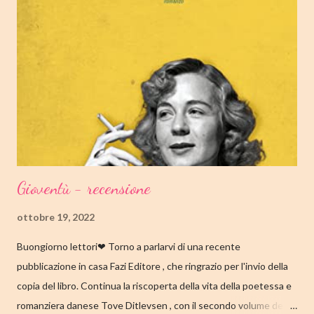
Amazon TRAMA Bird è un ragazzino di dodici anni che vive a
Cambridge, Massachusetts, con suo padre, un ex linguista ora
impiegato nella biblioteca universitaria di fronte a casa. Sua
madre, Margaret, una poetessa di origini cinesi, li ha abbandonati
quando lui aveva solo nove anni in circostanze misteriose, dopo
che una sua poesi...
Gioventù - recensione
ottobre 19, 2022
Buongiorno lettori❤ Torno a parlarvi di una recente
pubblicazione in casa Fazi Editore , che ringrazio per l'invio della
copia del libro. Continua la riscoperta della vita della poetessa e
romanziera danese Tove Ditlevsen , con il secondo volume della