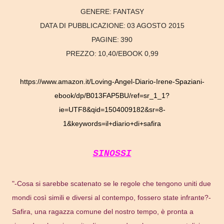
GENERE:
FANTASY
DATA DI PUBBLICAZIONE:
03 AGOSTO 2015
PAGINE:
390
PREZZO:
10,40/EBOOK 0,99
https://www.amazon.it/Loving-Angel-Diario-Irene-Spaziani-
ebook/dp/B013FAP5BU/ref=sr_1_1?
ie=UTF8&qid=1504009182&sr=8-
1&keywords=il+diario+di+safira
SINOSSI
"-Cosa si sarebbe scatenato se le regole che tengono uniti due
mondi così simili e diversi al contempo, fossero state infrante?-
Safira, una ragazza comune del nostro tempo, è pronta a