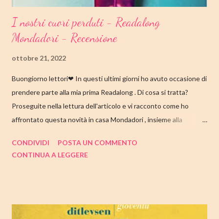
I nostri cuori perduti - Readalong
Mondadori - Recensione
ottobre 21, 2022
Buongiorno lettori❤ In questi ultimi giorni ho avuto occasione di
prendere parte alla mia prima Readalong . Di cosa si tratta?
Proseguite nella lettura dell'articolo e vi racconto come ho
affrontato questa novità in casa Mondadori , insieme alla
collaborazione di Tandem Collective e, a entrambi, vanno i miei
CONDIVIDI
POSTA UN COMMENTO
ringraziamenti. Nell'articolo di seguito parliamo quindi di " I nostri
CONTINUA A LEGGERE
cuori perduti " di Celeste Ng , con tutte le mie impressioni al suo
termine. Buone letture❤ TITOLO: I NOSTRI CUORI PERDUTI
AUTRICE: CELESTE NG DATA DI PUBBLICAZIONE: 11
OTTOBRE 2022 CASA EDITRICE: MONDADORI GENERE:
ROMANZO PAGINE: 348 PREZZO: 19.00/EBOOK 10.99 Link