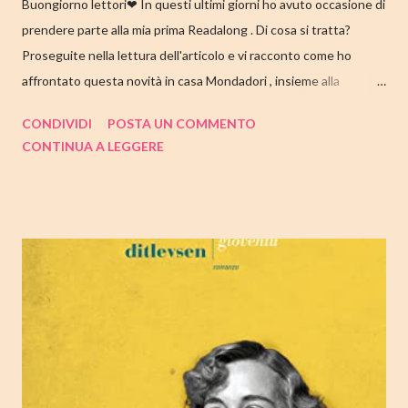
Buongiorno lettori❤ In questi ultimi giorni ho avuto occasione di
prendere parte alla mia prima Readalong . Di cosa si tratta?
Proseguite nella lettura dell'articolo e vi racconto come ho
affrontato questa novità in casa Mondadori , insieme alla
collaborazione di Tandem Collective e, a entrambi, vanno i miei
CONDIVIDI
POSTA UN COMMENTO
ringraziamenti. Nell'articolo di seguito parliamo quindi di " I nostri
CONTINUA A LEGGERE
cuori perduti " di Celeste Ng , con tutte le mie impressioni al suo
termine. Buone letture❤ TITOLO: I NOSTRI CUORI PERDUTI
AUTRICE: CELESTE NG DATA DI PUBBLICAZIONE: 11
OTTOBRE 2022 CASA EDITRICE: MONDADORI GENERE:
ROMANZO PAGINE: 348 PREZZO: 19.00/EBOOK 10.99 Link
Amazon TRAMA Bird è un ragazzino di dodici anni che vive a
Cambridge, Massachusetts, con suo padre, un ex linguista ora
impiegato nella biblioteca universitaria di fronte a casa. Sua
madre, Margaret, una poetessa di origini cinesi, li ha abbandonati
quando lui aveva solo nove anni in circostanze misteriose, dopo