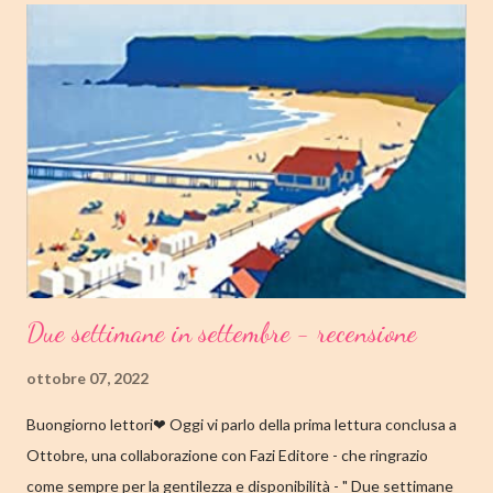
14.25/EBOOK 8.99 Link Amazon TRAMA Dopo "Infanzia", il
secondo capitolo della trilogia di Copenaghen, grande classico
della letteratura danese oggi riscoperto e acclamato a livello
internazionale. La piccola Tove è cresciuta in fretta: costretta ad
abbandonare la scuola molto presto, a quattordici anni compie i
primi passi nel mondo del lavoro. Indossato il vestito buono e
infilato il ...
Due settimane in settembre - recensione
ottobre 07, 2022
Buongiorno lettori❤ Oggi vi parlo della prima lettura conclusa a
Ottobre, una collaborazione con Fazi Editore - che ringrazio
come sempre per la gentilezza e disponibilità - " Due settimane