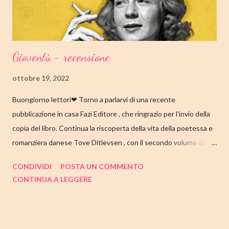
che una sua poesi...
Gioventù - recensione
ottobre 19, 2022
Buongiorno lettori❤ Torno a parlarvi di una recente
pubblicazione in casa Fazi Editore , che ringrazio per l'invio della
copia del libro. Continua la riscoperta della vita della poetessa e
romanziera danese Tove Ditlevsen , con il secondo volume della
trilogia di Copenaghen, " Gioventù ". Nell'articolo di seguito,
CONDIVIDI
POSTA UN COMMENTO
come sempre, trovate tutte le mie impressioni al suo termine.
CONTINUA A LEGGERE
Buone letture❤ TITOLO: GIOVENTU' SERIE: TRILOGIA DI
COPENAGHEN #2 AUTRICE: TOVE DITLEVSEN DATA DI
PUBBLICAZIONE: 04 OTTOBRE 2022 CASA EDITRICE: FAZI
EDITORE GENERE: AUTOBIOGRAFIA PAGINE: 176 PREZZO: