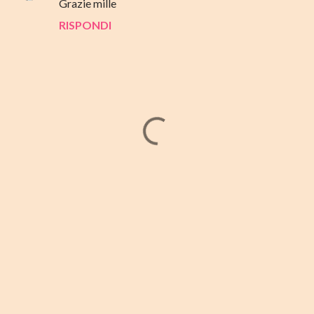
Grazie mille
RISPONDI
P
o
s
t
a
u