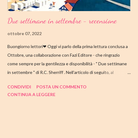
Due settimane in settembre - recensione
ottobre 07, 2022
Buongiorno lettori❤ Oggi vi parlo della prima lettura conclusa a
Ottobre, una collaborazione con Fazi Editore - che ringrazio
come sempre per la gentilezza e disponibilità - " Due settimane
in settembre " di R.C. Sherriff . Nell'articolo di seguito, al
consueto, le mie impressioni al suo termine. Buone letture❤
CONDIVIDI
POSTA UN COMMENTO
TITOLO: DUE SETTIMANE IN SETTEMBRE AUTORE: R.C.
CONTINUA A LEGGERE
SHERRIFF DATA DI PUBBLICAZIONE: 13 SETTEMBRE 2022
CASA EDITRICE: FAZI EDITORE GENERE: ROMANZO
PAGINE: 352 PREZZO: 17.57/EBOOK 9.99 Link Amazon
TRAMA Ecco a voi la famiglia Stevens, intenta a prepararsi per la
consueta vacanza annuale sulla costa inglese. I coniugi Stevens