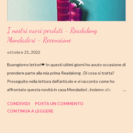
I nostri cuori perduti - Readalong
Mondadori - Recensione
ottobre 21, 2022
Buongiorno lettori❤ In questi ultimi giorni ho avuto occasione di
prendere parte alla mia prima Readalong . Di cosa si tratta?
Proseguite nella lettura dell'articolo e vi racconto come ho
affrontato questa novità in casa Mondadori , insieme alla
collaborazione di Tandem Collective e, a entrambi, vanno i miei
CONDIVIDI
POSTA UN COMMENTO
ringraziamenti. Nell'articolo di seguito parliamo quindi di " I nostri
CONTINUA A LEGGERE
cuori perduti " di Celeste Ng , con tutte le mie impressioni al suo
termine. Buone letture❤ TITOLO: I NOSTRI CUORI PERDUTI
AUTRICE: CELESTE NG DATA DI PUBBLICAZIONE: 11