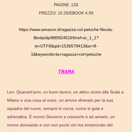
PAGINE:
120
PREZZO:
10,20/EBOOK 4,99
https://www.amazon.it/ragazza-col-peluche-Nicola-
Binda/dp/8899245169/ref=sr_1_1?
ie=UTF8&qid=1536579413&sr=8-
1&keywords=la+ragazza+col+peluche
TRAMA
Leo. Quarant’anni, un buon lavoro, un attico vicino alla Scala a
Milano e una casa al mare, un amore sfrenato per la sua
squadra del cuore, sempre in curva, cuore in gola e
adrenalina. È nonno Giovanni a crescerlo e ad amarlo, un
nonno donnaiolo e con non pochi vizi ma innamorato del