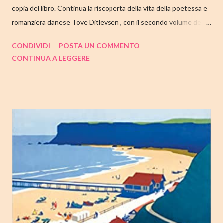
copia del libro. Continua la riscoperta della vita della poetessa e
romanziera danese Tove Ditlevsen , con il secondo volume della
trilogia di Copenaghen, " Gioventù ". Nell'articolo di seguito,
CONDIVIDI
POSTA UN COMMENTO
come sempre, trovate tutte le mie impressioni al suo termine.
CONTINUA A LEGGERE
Buone letture❤ TITOLO: GIOVENTU' SERIE: TRILOGIA DI
COPENAGHEN #2 AUTRICE: TOVE DITLEVSEN DATA DI
PUBBLICAZIONE: 04 OTTOBRE 2022 CASA EDITRICE: FAZI
EDITORE GENERE: AUTOBIOGRAFIA PAGINE: 176 PREZZO:
14.25/EBOOK 8.99 Link Amazon TRAMA Dopo "Infanzia", il
secondo capitolo della trilogia di Copenaghen, grande classico
della letteratura danese oggi riscoperto e acclamato a livello
internazionale. La piccola Tove è cresciuta in fretta: costretta ad
abbandonare la scuola molto presto, a quattordici anni compie i
primi passi nel mondo del lavoro. Indossato il vestito buono e
infilato il ...