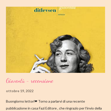
OTTOBRE 2022 CASA EDITRICE: MONDADORI GENERE:
ROMANZO PAGINE: 348 PREZZO: 19.00/EBOOK 10.99 Link
Amazon TRAMA Bird è un ragazzino di dodici anni che vive a
Cambridge, Massachusetts, con suo padre, un ex linguista ora
impiegato nella biblioteca universitaria di fronte a casa. Sua
madre, Margaret, una poetessa di origini cinesi, li ha abbandonati
quando lui aveva solo nove anni in circostanze misteriose, dopo
che una sua poesi...
Gioventù - recensione
ottobre 19, 2022
Buongiorno lettori❤ Torno a parlarvi di una recente
pubblicazione in casa Fazi Editore , che ringrazio per l'invio della