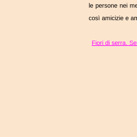
le persone nei me
così amicizie e am
Fiori di serra. Sei personaggi in cerca d'amore - Rosita