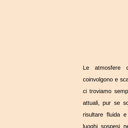
Le atmosfere 
coinvolgono e sca
ci troviamo semp
attuali, pur se s
risultare fluida
luoghi sospesi n