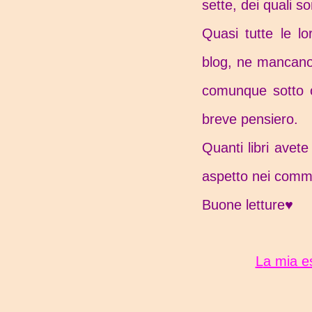
sette, dei quali s
Quasi tutte le lo
blog, ne mancano
comunque sotto o
breve pensiero.
Quanti libri avet
aspetto nei comm
Buone letture♥
La mia 