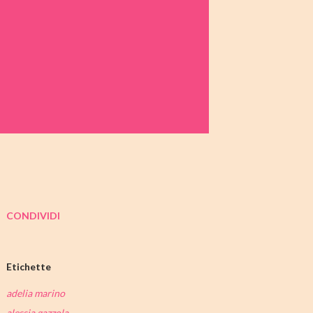
CONDIVIDI
Etichette
adelia marino
alessia gazzola