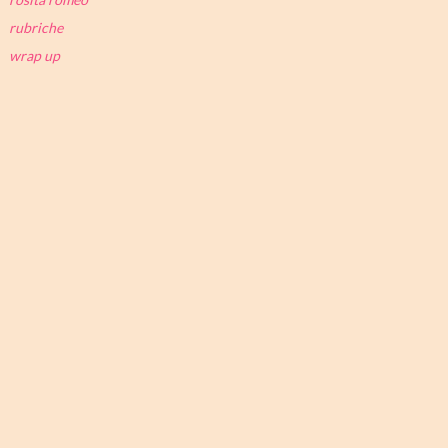
rubriche
wrap up