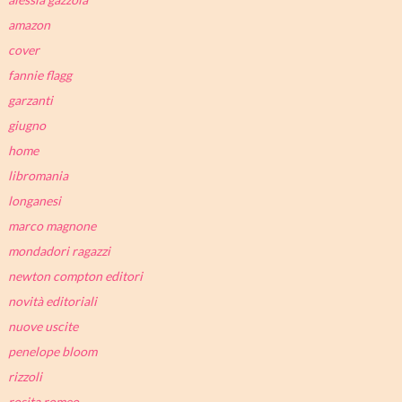
amazon
cover
fannie flagg
garzanti
giugno
home
libromania
longanesi
marco magnone
mondadori ragazzi
newton compton editori
novità editoriali
nuove uscite
penelope bloom
rizzoli
rosita romeo