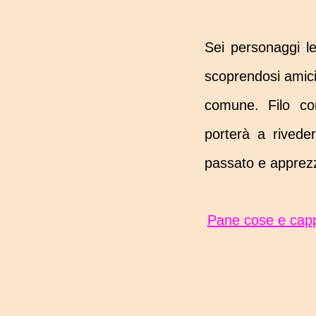
Sei personaggi le
scoprendosi amici
comune. Filo con
porterà a riveder
passato e apprezz
Pane cose e cappuccino dal fornaio di Elmwood Springs