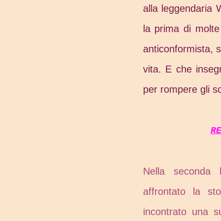
alla leggendaria 
la prima di molte 
anticonformista, s
vita. E che inse
per rompere gli s
R
Nella seconda 
affrontato la st
incontrato una s