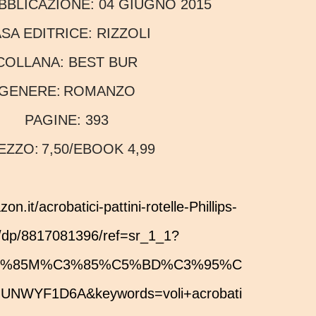
UBBLICAZIONE:
04 GIUGNO 2015
ASA EDITRICE:
RIZZOLI
COLLANA:
BEST BUR
GENERE:
ROMANZO
PAGINE:
393
REZZO:
7,50/EBOOK 4,99
n/dp/8817081396/ref=sr_1_1?
%C3%85M%C3%85%C5%BD%C3%95%C
UNWYF1D6A&keywords=voli+acrobati