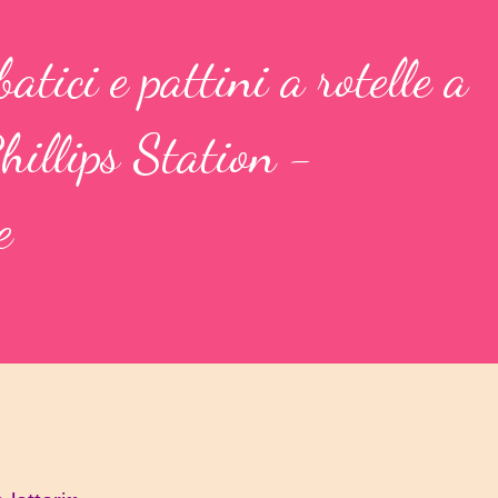
atici e pattini a rotelle a
hillips Station -
e