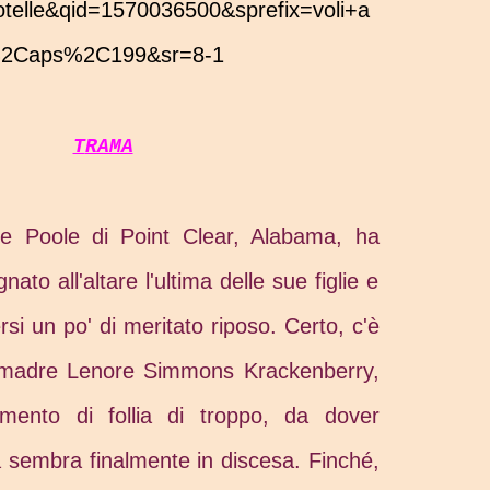
rotelle&qid=1570036500&sprefix=voli+a
2Caps%2C199&sr=8-1
TRAMA
e Poole di Point Clear, Alabama, ha
o all'altare l'ultima delle sue figlie e
si un po' di meritato riposo. Certo, c'è
 madre Lenore Simmons Krackenberry,
ento di follia di troppo, da dover
ta sembra finalmente in discesa. Finché,