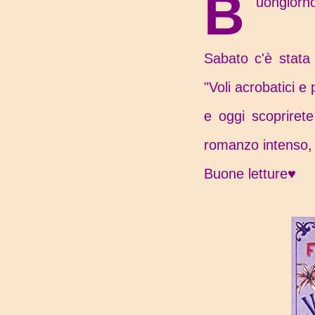
B
uongiorno
Sabato c'è stata 
"Voli acrobatici e 
e oggi scopriret
romanzo intenso
Buone letture♥