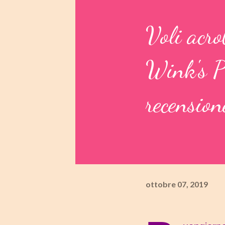
Voli acrob
Wink's P
recension
ottobre 07, 2019