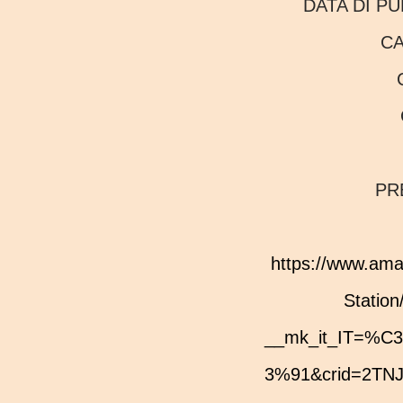
DATA DI P
C
P
https://www.amazon.it/acrobatici-pattini-rotelle-Phillips-
Statio
__mk_it_IT=
3%91&crid=2TNJ