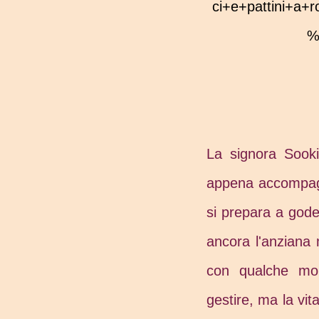
ci+e+pattini+a+
%
La signora Sooki
appena accompagnat
si prepara a goder
ancora l'anziana
con qualche mom
gestire, ma la vi