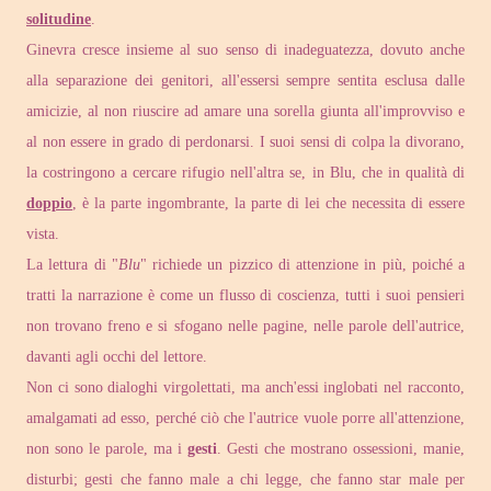
solitudine
.
Ginevra cresce insieme al suo senso di inadeguatezza, dovuto anche
alla separazione dei genitori, all'essersi sempre sentita esclusa dalle
amicizie, al non riuscire ad amare una sorella giunta all'improvviso e
al non essere in grado di perdonarsi. I suoi sensi di colpa la divorano,
la costringono a cercare rifugio nell'altra se, in Blu, che in qualità di
doppio
, è la parte ingombrante, la parte di lei che necessita di essere
vista.
La lettura di "
Blu
" richiede un pizzico di attenzione in più, poiché a
tratti la narrazione è come un flusso di coscienza, tutti i suoi pensieri
non trovano freno e si sfogano nelle pagine, nelle parole dell'autrice,
davanti agli occhi del lettore.
Non ci sono dialoghi virgolettati, ma anch'essi inglobati nel racconto,
amalgamati ad esso, perché ciò che l'autrice vuole porre all'attenzione,
non sono le parole, ma i
gesti
. Gesti che mostrano ossessioni, manie,
disturbi; gesti che fanno male a chi legge, che fanno star male per