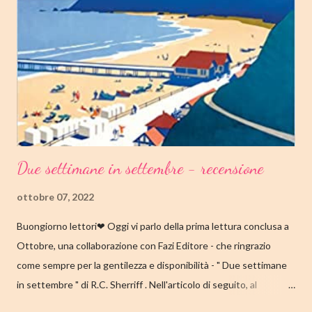
della letteratura danese oggi riscoperto e acclamato a livello
internazionale. La piccola Tove è cresciuta in fretta: costretta ad
abbandonare la scuola molto presto, a quattordici anni compie i
primi passi nel mondo del lavoro. Indossato il vestito buono e
infilato il ...
Due settimane in settembre - recensione
ottobre 07, 2022
Buongiorno lettori❤ Oggi vi parlo della prima lettura conclusa a
Ottobre, una collaborazione con Fazi Editore - che ringrazio
come sempre per la gentilezza e disponibilità - " Due settimane
in settembre " di R.C. Sherriff . Nell'articolo di seguito, al
consueto, le mie impressioni al suo termine. Buone letture❤