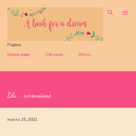
Passa ai contenuti principali
Pagine
Home page
Chi sono
Altro…
Blu - recensione
marzo 25, 2021