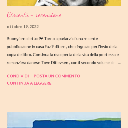
Gioventù - recensione
ottobre 19, 2022
Buongiorno lettori❤ Torno a parlarvi di una recente
pubblicazione in casa Fazi Editore , che ringrazio per l'invio della
copia del libro. Continua la riscoperta della vita della poetessa e
romanziera danese Tove Ditlevsen , con il secondo volume della
trilogia di Copenaghen, " Gioventù ". Nell'articolo di seguito,
CONDIVIDI
POSTA UN COMMENTO
come sempre, trovate tutte le mie impressioni al suo termine.
CONTINUA A LEGGERE
Buone letture❤ TITOLO: GIOVENTU' SERIE: TRILOGIA DI
COPENAGHEN #2 AUTRICE: TOVE DITLEVSEN DATA DI
PUBBLICAZIONE: 04 OTTOBRE 2022 CASA EDITRICE: FAZI
EDITORE GENERE: AUTOBIOGRAFIA PAGINE: 176 PREZZO:
14.25/EBOOK 8.99 Link Amazon TRAMA Dopo "Infanzia", il
secondo capitolo della trilogia di Copenaghen, grande classico