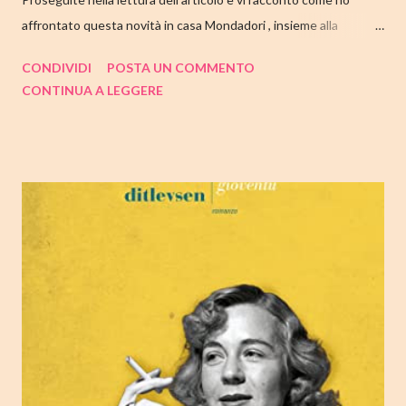
affrontato questa novità in casa Mondadori , insieme alla
collaborazione di Tandem Collective e, a entrambi, vanno i miei
CONDIVIDI
POSTA UN COMMENTO
ringraziamenti. Nell'articolo di seguito parliamo quindi di " I nostri
CONTINUA A LEGGERE
cuori perduti " di Celeste Ng , con tutte le mie impressioni al suo
termine. Buone letture❤ TITOLO: I NOSTRI CUORI PERDUTI
AUTRICE: CELESTE NG DATA DI PUBBLICAZIONE: 11
OTTOBRE 2022 CASA EDITRICE: MONDADORI GENERE:
ROMANZO PAGINE: 348 PREZZO: 19.00/EBOOK 10.99 Link
Amazon TRAMA Bird è un ragazzino di dodici anni che vive a
Cambridge, Massachusetts, con suo padre, un ex linguista ora
impiegato nella biblioteca universitaria di fronte a casa. Sua
madre, Margaret, una poetessa di origini cinesi, li ha abbandonati
quando lui aveva solo nove anni in circostanze misteriose, dopo
che una sua poesi...