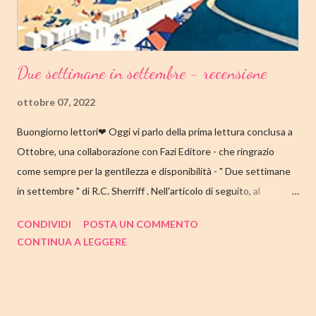
Due settimane in settembre - recensione
ottobre 07, 2022
Buongiorno lettori❤ Oggi vi parlo della prima lettura conclusa a
Ottobre, una collaborazione con Fazi Editore - che ringrazio
come sempre per la gentilezza e disponibilità - " Due settimane
in settembre " di R.C. Sherriff . Nell'articolo di seguito, al
consueto, le mie impressioni al suo termine. Buone letture❤
CONDIVIDI
POSTA UN COMMENTO
TITOLO: DUE SETTIMANE IN SETTEMBRE AUTORE: R.C.
CONTINUA A LEGGERE
SHERRIFF DATA DI PUBBLICAZIONE: 13 SETTEMBRE 2022
CASA EDITRICE: FAZI EDITORE GENERE: ROMANZO
PAGINE: 352 PREZZO: 17.57/EBOOK 9.99 Link Amazon
TRAMA Ecco a voi la famiglia Stevens, intenta a prepararsi per la