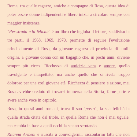
Roma, tra quelle ragazze, amiche e compagne di Rosa, questa idea di
poter essere donne indipendenti e libere inizia a circolare sempre con
maggior insistenza.
"
Per strada è la felicità
" è un libro che ingloba il lettore; suddiviso in
tre parti, il
1968
,
1969
,
1970
, permette di seguire l'evoluzione
principalmente di Rosa, da giovane ragazza di provincia di umili
origini, a giovane donna con un bagaglio che, in pochi anni, diviene
sempre più ricco. Ricchezza di
amicizia vera
e
amore
, quello
travolgente e inaspettato, ma anche quello che si rivela troppo
doloroso per una così giovane età. Ricchezza di
pensiero
e
azione
, mai
Rosa avrebbe creduto di trovarsi immersa nella Storia, farne parte e
avere anche voce in capitolo.
Rosa, in questi anni romani, trova il suo "
posto
", la sua felicità in
quella strada citata dal titolo, in quella Roma che non è mai uguale,
ma cambia in base a quali occhi la stanno scrutando.
Ritanna Armeni
è riuscita a coinvolgermi, raccontarmi fatti che non