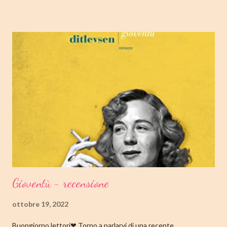
termine. Buone letture❤ TITOLO: I NOSTRI CUORI PERDUTI
AUTRICE: CELESTE NG DATA DI PUBBLICAZIONE: 11
OTTOBRE 2022 CASA EDITRICE: MONDADORI GENERE:
ROMANZO PAGINE: 348 PREZZO: 19.00/EBOOK 10.99 Link
Amazon TRAMA Bird è un ragazzino di dodici anni che vive a
Cambridge, Massachusetts, con suo padre, un ex linguista ora
impiegato nella biblioteca universitaria di fronte a casa. Sua
madre, Margaret, una poetessa di origini cinesi, li ha abbandonati
quando lui aveva solo nove anni in circostanze misteriose, dopo
che una sua poesi...
Gioventù - recensione
ottobre 19, 2022
Buongiorno lettori❤ Torno a parlarvi di una recente