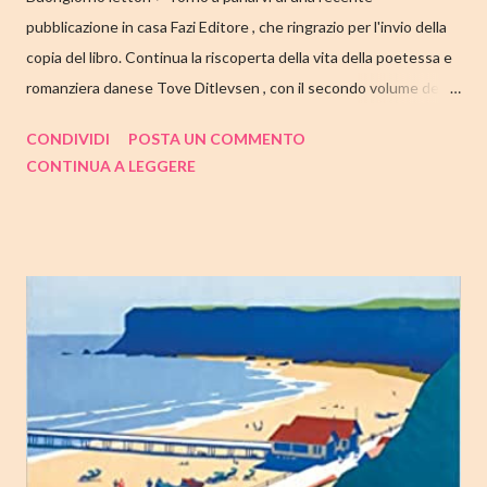
pubblicazione in casa Fazi Editore , che ringrazio per l'invio della
copia del libro. Continua la riscoperta della vita della poetessa e
romanziera danese Tove Ditlevsen , con il secondo volume della
trilogia di Copenaghen, " Gioventù ". Nell'articolo di seguito,
CONDIVIDI
POSTA UN COMMENTO
come sempre, trovate tutte le mie impressioni al suo termine.
CONTINUA A LEGGERE
Buone letture❤ TITOLO: GIOVENTU' SERIE: TRILOGIA DI
COPENAGHEN #2 AUTRICE: TOVE DITLEVSEN DATA DI
PUBBLICAZIONE: 04 OTTOBRE 2022 CASA EDITRICE: FAZI
EDITORE GENERE: AUTOBIOGRAFIA PAGINE: 176 PREZZO:
14.25/EBOOK 8.99 Link Amazon TRAMA Dopo "Infanzia", il
secondo capitolo della trilogia di Copenaghen, grande classico
della letteratura danese oggi riscoperto e acclamato a livello
internazionale. La piccola Tove è cresciuta in fretta: costretta ad
abbandonare la scuola molto presto, a quattordici anni compie i
primi passi nel mondo del lavoro. Indossato il vestito buono e
infilato il ...