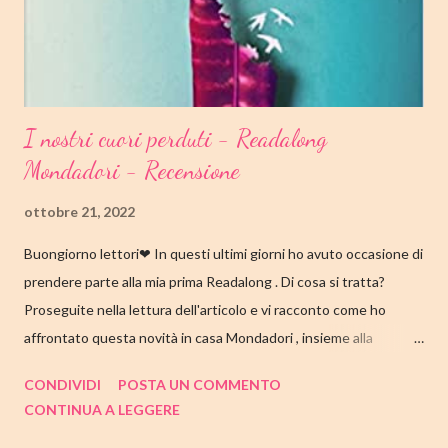
I nostri cuori perduti - Readalong
Mondadori - Recensione
ottobre 21, 2022
Buongiorno lettori❤ In questi ultimi giorni ho avuto occasione di
prendere parte alla mia prima Readalong . Di cosa si tratta?
Proseguite nella lettura dell'articolo e vi racconto come ho
affrontato questa novità in casa Mondadori , insieme alla
collaborazione di Tandem Collective e, a entrambi, vanno i miei
CONDIVIDI
POSTA UN COMMENTO
ringraziamenti. Nell'articolo di seguito parliamo quindi di " I nostri
CONTINUA A LEGGERE
cuori perduti " di Celeste Ng , con tutte le mie impressioni al suo