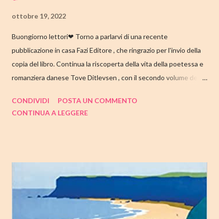
ottobre 19, 2022
Buongiorno lettori❤ Torno a parlarvi di una recente
pubblicazione in casa Fazi Editore , che ringrazio per l'invio della
copia del libro. Continua la riscoperta della vita della poetessa e
romanziera danese Tove Ditlevsen , con il secondo volume della
trilogia di Copenaghen, " Gioventù ". Nell'articolo di seguito,
CONDIVIDI
POSTA UN COMMENTO
come sempre, trovate tutte le mie impressioni al suo termine.
CONTINUA A LEGGERE
Buone letture❤ TITOLO: GIOVENTU' SERIE: TRILOGIA DI
COPENAGHEN #2 AUTRICE: TOVE DITLEVSEN DATA DI
PUBBLICAZIONE: 04 OTTOBRE 2022 CASA EDITRICE: FAZI
EDITORE GENERE: AUTOBIOGRAFIA PAGINE: 176 PREZZO:
14.25/EBOOK 8.99 Link Amazon TRAMA Dopo "Infanzia", il
secondo capitolo della trilogia di Copenaghen, grande classico
della letteratura danese oggi riscoperto e acclamato a livello
internazionale. La piccola Tove è cresciuta in fretta: costretta ad