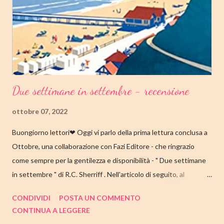
abbandonare la scuola molto presto, a quattordici anni compie i
primi passi nel mondo del lavoro. Indossato il vestito buono e
infilato il ...
Due settimane in settembre - recensione
ottobre 07, 2022
Buongiorno lettori❤ Oggi vi parlo della prima lettura conclusa a
Ottobre, una collaborazione con Fazi Editore - che ringrazio
come sempre per la gentilezza e disponibilità - " Due settimane
in settembre " di R.C. Sherriff . Nell'articolo di seguito, al
consueto, le mie impressioni al suo termine. Buone letture❤
CONDIVIDI
POSTA UN COMMENTO
TITOLO: DUE SETTIMANE IN SETTEMBRE AUTORE: R.C.
CONTINUA A LEGGERE
SHERRIFF DATA DI PUBBLICAZIONE: 13 SETTEMBRE 2022