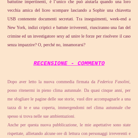
battutine impertinenti, è l’unico che può aiutarla quando una loro
vecchia amica del liceo scompare lasciando a Sophie una chiavetta
USB contenente documenti secretati. Tra inseguimenti, week-end a
New York, indizi criptici e battute irriverenti, riusciranno una fan del
crimine ed un investigatore sexy ad unire le forze per risolvere il caso
senza impazzire? O, perché no, innamorarsi?
RECENSIONE - COMMENTO
Dopo aver letto la nuova commedia firmata da
Federica Fasolini
,
posso ritenermi in pieno clima autunnale. Da quasi cinque anni, per
me sfogliare le pagine delle sue storie, vuol dire accompagnarle a una
tazza di te e una coperta, immergendomi nel clima autunnale che
spesso si trova nelle sue ambientazioni.
Anche per questa nuova pubblicazione, le mie aspettative sono state
rispettate, allietando alcune ore di lettura con personaggi irreverenti e