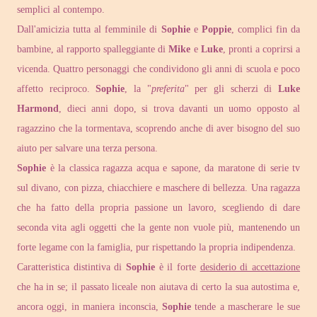
semplici al contempo.
Dall'amicizia tutta al femminile di
Sophie
e
Poppie
, complici fin da
bambine, al rapporto spalleggiante di
Mike
e
Luke
, pronti a coprirsi a
vicenda. Quattro personaggi che condividono gli anni di scuola e poco
affetto reciproco.
Sophie
, la "
preferita
" per gli scherzi di
Luke
Harmond
, dieci anni dopo, si trova davanti un uomo opposto al
ragazzino che la tormentava, scoprendo anche di aver bisogno del suo
aiuto per salvare una terza persona.
Sophie
è la classica ragazza acqua e sapone, da maratone di serie tv
sul divano, con pizza, chiacchiere e maschere di bellezza. Una ragazza
che ha fatto della propria passione un lavoro, scegliendo di dare
seconda vita agli oggetti che la gente non vuole più, mantenendo un
forte legame con la famiglia, pur rispettando la propria indipendenza.
Caratteristica distintiva di
Sophie
è il forte
desiderio di accettazione
che ha in se; il passato liceale non aiutava di certo la sua autostima e,
ancora oggi, in maniera inconscia,
Sophie
tende a mascherare le sue