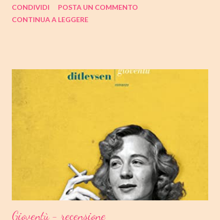
CONDIVIDI
POSTA UN COMMENTO
ringraziamenti. Nell'articolo di seguito parliamo quindi di " I nostri
CONTINUA A LEGGERE
cuori perduti " di Celeste Ng , con tutte le mie impressioni al suo
termine. Buone letture❤ TITOLO: I NOSTRI CUORI PERDUTI
AUTRICE: CELESTE NG DATA DI PUBBLICAZIONE: 11
OTTOBRE 2022 CASA EDITRICE: MONDADORI GENERE:
ROMANZO PAGINE: 348 PREZZO: 19.00/EBOOK 10.99 Link
Amazon TRAMA Bird è un ragazzino di dodici anni che vive a
Cambridge, Massachusetts, con suo padre, un ex linguista ora
impiegato nella biblioteca universitaria di fronte a casa. Sua
madre, Margaret, una poetessa di origini cinesi, li ha abbandonati
quando lui aveva solo nove anni in circostanze misteriose, dopo
che una sua poesi...
Gioventù - recensione