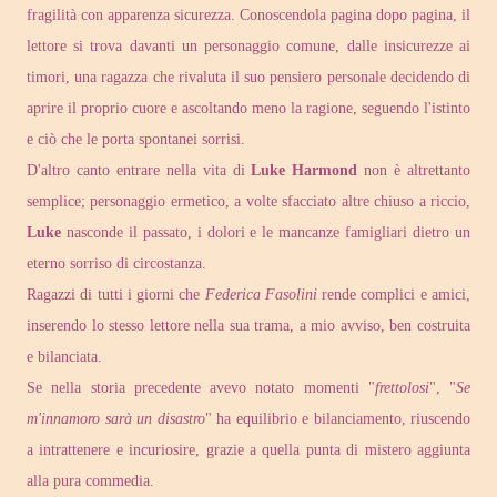
fragilità con apparenza sicurezza. Conoscendola pagina dopo pagina, il
lettore si trova davanti un personaggio comune, dalle insicurezze ai
timori, una ragazza che rivaluta il suo pensiero personale decidendo di
aprire il proprio cuore e ascoltando meno la ragione, seguendo l'istinto
e ciò che le porta spontanei sorrisi.
D'altro canto entrare nella vita di
Luke Harmond
non è altrettanto
semplice; personaggio ermetico, a volte sfacciato altre chiuso a riccio,
Luke
nasconde il passato, i dolori e le mancanze famigliari dietro un
eterno sorriso di circostanza.
Ragazzi di tutti i giorni che
Federica Fasolini
rende complici e amici,
inserendo lo stesso lettore nella sua trama, a mio avviso, ben costruita
e bilanciata.
Se nella storia precedente avevo notato momenti "
frettolosi
", "
Se
m'innamoro sarà un disastro
" ha equilibrio e bilanciamento, riuscendo
a intrattenere e incuriosire, grazie a quella punta di mistero aggiunta
alla pura commedia.