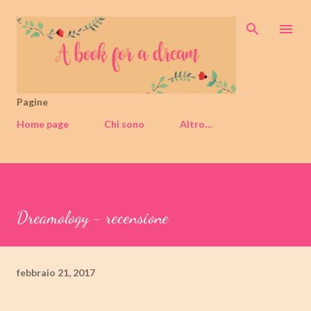
Passa ai contenuti principali
Pagine
Home page
Chi sono
Altro…
Dreamology - recensione
febbraio 21, 2017