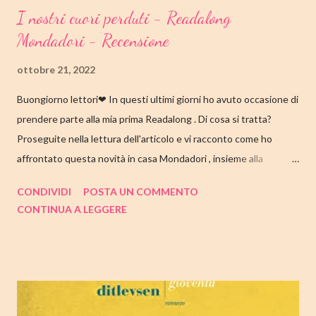
I nostri cuori perduti - Readalong
Mondadori - Recensione
ottobre 21, 2022
Buongiorno lettori❤ In questi ultimi giorni ho avuto occasione di
prendere parte alla mia prima Readalong . Di cosa si tratta?
Proseguite nella lettura dell'articolo e vi racconto come ho
affrontato questa novità in casa Mondadori , insieme alla
collaborazione di Tandem Collective e, a entrambi, vanno i miei
CONDIVIDI
POSTA UN COMMENTO
ringraziamenti. Nell'articolo di seguito parliamo quindi di " I nostri
CONTINUA A LEGGERE
cuori perduti " di Celeste Ng , con tutte le mie impressioni al suo
termine. Buone letture❤ TITOLO: I NOSTRI CUORI PERDUTI
AUTRICE: CELESTE NG DATA DI PUBBLICAZIONE: 11
OTTOBRE 2022 CASA EDITRICE: MONDADORI GENERE:
ROMANZO PAGINE: 348 PREZZO: 19.00/EBOOK 10.99 Link