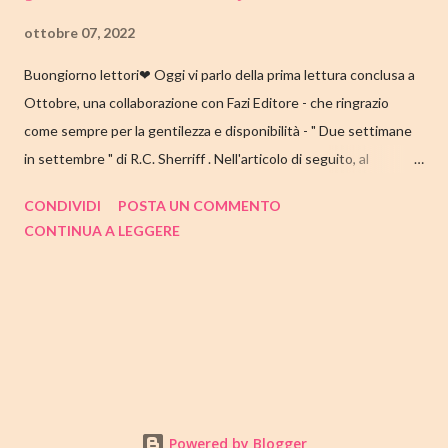
ottobre 07, 2022
Buongiorno lettori❤ Oggi vi parlo della prima lettura conclusa a
Ottobre, una collaborazione con Fazi Editore - che ringrazio
come sempre per la gentilezza e disponibilità - " Due settimane
in settembre " di R.C. Sherriff . Nell'articolo di seguito, al
consueto, le mie impressioni al suo termine. Buone letture❤
CONDIVIDI
POSTA UN COMMENTO
TITOLO: DUE SETTIMANE IN SETTEMBRE AUTORE: R.C.
CONTINUA A LEGGERE
SHERRIFF DATA DI PUBBLICAZIONE: 13 SETTEMBRE 2022
CASA EDITRICE: FAZI EDITORE GENERE: ROMANZO
PAGINE: 352 PREZZO: 17.57/EBOOK 9.99 Link Amazon
TRAMA Ecco a voi la famiglia Stevens, intenta a prepararsi per la
consueta vacanza annuale sulla costa inglese. I coniugi Stevens
hanno visitato Bognor Regis per la prima volta durante la luna di
miele e, da allora, questo viaggio è tradizione: ogni anno,
accompagnati dai tre figli, alloggiano nella stessa pensione e
Powered by Blogger