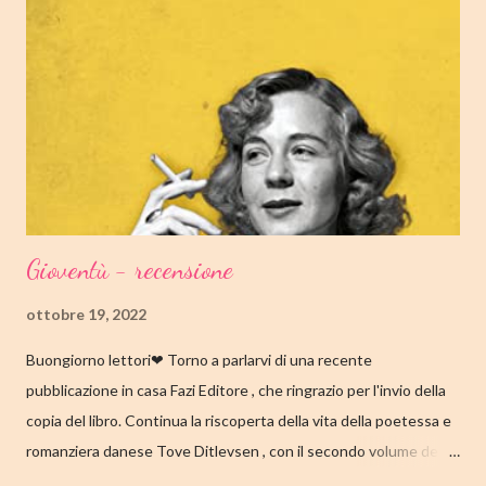
Amazon TRAMA Bird è un ragazzino di dodici anni che vive a
Cambridge, Massachusetts, con suo padre, un ex linguista ora
impiegato nella biblioteca universitaria di fronte a casa. Sua
madre, Margaret, una poetessa di origini cinesi, li ha abbandonati
quando lui aveva solo nove anni in circostanze misteriose, dopo
che una sua poesi...
Gioventù - recensione
ottobre 19, 2022
Buongiorno lettori❤ Torno a parlarvi di una recente
pubblicazione in casa Fazi Editore , che ringrazio per l'invio della
copia del libro. Continua la riscoperta della vita della poetessa e
romanziera danese Tove Ditlevsen , con il secondo volume della
trilogia di Copenaghen, " Gioventù ". Nell'articolo di seguito,