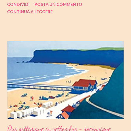
CONDIVIDI
POSTA UN COMMENTO
come sempre, trovate tutte le mie impressioni al suo termine.
CONTINUA A LEGGERE
Buone letture❤ TITOLO: GIOVENTU' SERIE: TRILOGIA DI
COPENAGHEN #2 AUTRICE: TOVE DITLEVSEN DATA DI
PUBBLICAZIONE: 04 OTTOBRE 2022 CASA EDITRICE: FAZI
EDITORE GENERE: AUTOBIOGRAFIA PAGINE: 176 PREZZO:
14.25/EBOOK 8.99 Link Amazon TRAMA Dopo "Infanzia", il
secondo capitolo della trilogia di Copenaghen, grande classico
della letteratura danese oggi riscoperto e acclamato a livello
internazionale. La piccola Tove è cresciuta in fretta: costretta ad
abbandonare la scuola molto presto, a quattordici anni compie i
primi passi nel mondo del lavoro. Indossato il vestito buono e
infilato il ...
Due settimane in settembre - recensione