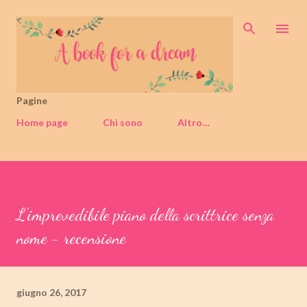
Passa ai contenuti principali
Pagine
Home page
Chi sono
Altro…
L'imprevedibile piano della scrittrice senza
nome - recensione
giugno 26, 2017