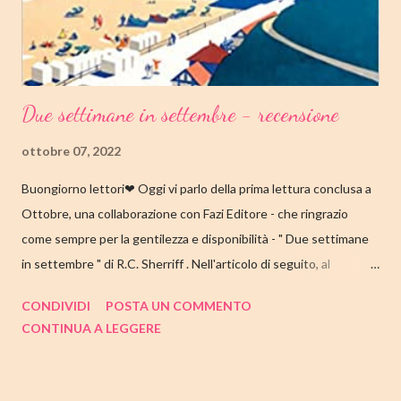
infilato il ...
Due settimane in settembre - recensione
ottobre 07, 2022
Buongiorno lettori❤ Oggi vi parlo della prima lettura conclusa a
Ottobre, una collaborazione con Fazi Editore - che ringrazio
come sempre per la gentilezza e disponibilità - " Due settimane
in settembre " di R.C. Sherriff . Nell'articolo di seguito, al
consueto, le mie impressioni al suo termine. Buone letture❤
CONDIVIDI
POSTA UN COMMENTO
TITOLO: DUE SETTIMANE IN SETTEMBRE AUTORE: R.C.
CONTINUA A LEGGERE
SHERRIFF DATA DI PUBBLICAZIONE: 13 SETTEMBRE 2022
CASA EDITRICE: FAZI EDITORE GENERE: ROMANZO
PAGINE: 352 PREZZO: 17.57/EBOOK 9.99 Link Amazon