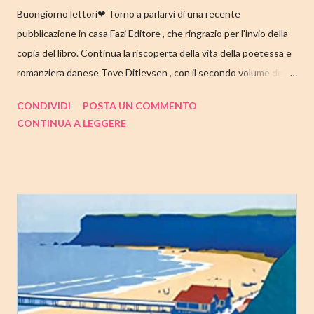
Buongiorno lettori❤ Torno a parlarvi di una recente
pubblicazione in casa Fazi Editore , che ringrazio per l'invio della
copia del libro. Continua la riscoperta della vita della poetessa e
romanziera danese Tove Ditlevsen , con il secondo volume della
trilogia di Copenaghen, " Gioventù ". Nell'articolo di seguito,
CONDIVIDI
POSTA UN COMMENTO
come sempre, trovate tutte le mie impressioni al suo termine.
CONTINUA A LEGGERE
Buone letture❤ TITOLO: GIOVENTU' SERIE: TRILOGIA DI
COPENAGHEN #2 AUTRICE: TOVE DITLEVSEN DATA DI
PUBBLICAZIONE: 04 OTTOBRE 2022 CASA EDITRICE: FAZI
EDITORE GENERE: AUTOBIOGRAFIA PAGINE: 176 PREZZO:
14.25/EBOOK 8.99 Link Amazon TRAMA Dopo "Infanzia", il
secondo capitolo della trilogia di Copenaghen, grande classico
della letteratura danese oggi riscoperto e acclamato a livello
internazionale. La piccola Tove è cresciuta in fretta: costretta ad
abbandonare la scuola molto presto, a quattordici anni compie i
primi passi nel mondo del lavoro. Indossato il vestito buono e