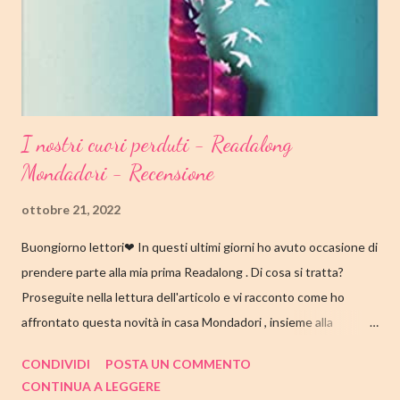
I nostri cuori perduti - Readalong
Mondadori - Recensione
ottobre 21, 2022
Buongiorno lettori❤ In questi ultimi giorni ho avuto occasione di
prendere parte alla mia prima Readalong . Di cosa si tratta?
Proseguite nella lettura dell'articolo e vi racconto come ho
affrontato questa novità in casa Mondadori , insieme alla
collaborazione di Tandem Collective e, a entrambi, vanno i miei
CONDIVIDI
POSTA UN COMMENTO
ringraziamenti. Nell'articolo di seguito parliamo quindi di " I nostri
CONTINUA A LEGGERE
cuori perduti " di Celeste Ng , con tutte le mie impressioni al suo