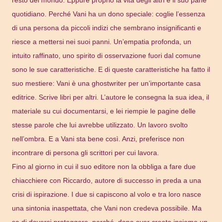
quotidiano. Perché Vani ha un dono speciale: coglie l’essenza
di una persona da piccoli indizi che sembrano insignificanti e
riesce a mettersi nei suoi panni. Un’empatia profonda, un
intuito raffinato, uno spirito di osservazione fuori dal comune
sono le sue caratteristiche. E di queste caratteristiche ha fatto il
suo mestiere: Vani è una ghostwriter per un’importante casa
editrice. Scrive libri per altri. L’autore le consegna la sua idea, il
materiale su cui documentarsi, e lei riempie le pagine delle
stesse parole che lui avrebbe utilizzato. Un lavoro svolto
nell’ombra. E a Vani sta bene così. Anzi, preferisce non
incontrare di persona gli scrittori per cui lavora.
Fino al giorno in cui il suo editore non la obbliga a fare due
chiacchiere con Riccardo, autore di successo in preda a una
crisi di ispirazione. I due si capiscono al volo e tra loro nasce
una sintonia inaspettata, che Vani non credeva possibile. Ma
sa di doversi proteggere, perché, dopo aver creato insieme un