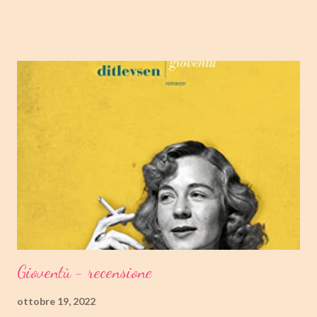
termine. Buone letture❤ TITOLO: I NOSTRI CUORI PERDUTI
AUTRICE: CELESTE NG DATA DI PUBBLICAZIONE: 11
OTTOBRE 2022 CASA EDITRICE: MONDADORI GENERE:
ROMANZO PAGINE: 348 PREZZO: 19.00/EBOOK 10.99 Link
Amazon TRAMA Bird è un ragazzino di dodici anni che vive a
Cambridge, Massachusetts, con suo padre, un ex linguista ora
impiegato nella biblioteca universitaria di fronte a casa. Sua
madre, Margaret, una poetessa di origini cinesi, li ha abbandonati
quando lui aveva solo nove anni in circostanze misteriose, dopo
che una sua poesi...
Gioventù - recensione
ottobre 19, 2022