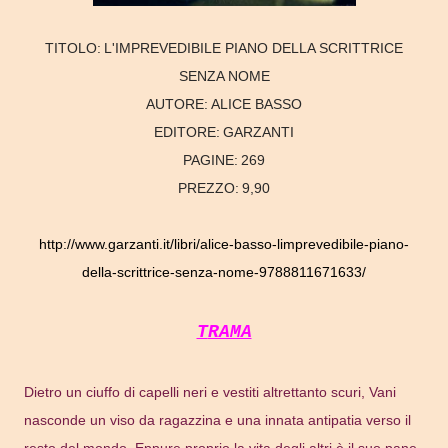
TITOLO:
L'IMPREVEDIBILE PIANO DELLA SCRITTRICE
SENZA NOME
AUTORE:
ALICE BASSO
EDITORE:
GARZANTI
PAGINE:
269
PREZZO:
9,90
http://www.garzanti.it/libri/alice-basso-limprevedibile-piano-
della-scrittrice-senza-nome-9788811671633/
TRAMA
Dietro un ciuffo di capelli neri e vestiti altrettanto scuri, Vani
nasconde un viso da ragazzina e una innata antipatia verso il
resto del mondo. Eppure proprio la vita degli altri è il suo pane