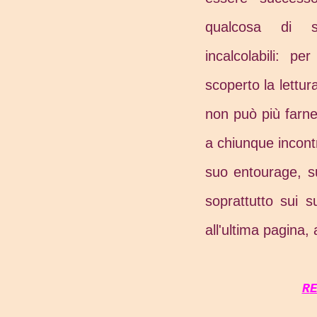
qualcosa di s
incalcolabili: p
scoperto la lettura
non può più farne
a chiunque incontr
suo entourage, sui
soprattutto sui su
all'ultima pagina, a
R