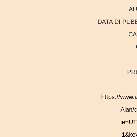
A
DATA DI PU
C
P
https://www.amazon.it/sovrana-lettrice-Bennett-
Alan/
ie=UT
1&key