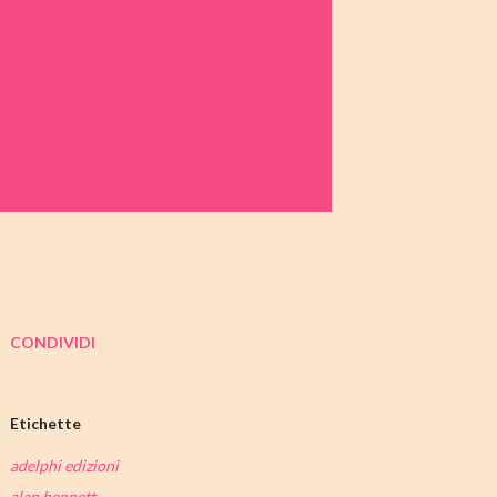
CONDIVIDI
Etichette
adelphi edizioni
alan bennett