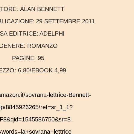
UTORE:
ALAN BENNETT
BBLICAZIONE:
29 SETTEMBRE 2011
ASA EDITRICE:
ADELPHI
GENERE:
ROMANZO
PAGINE:
95
REZZO:
6,80/EBOOK 4,99
dp/8845926265/ref=sr_1_1?
F8&qid=1545586750&sr=8-
words=la+sovrana+lettrice