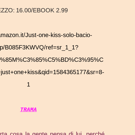
EZZO:
16.00/EBOOK 2.99
dp/B085F3KWVQ/ref=sr_1_1?
%C3%85M%C3%85%C5%BD%C3%95%C
ust+one+kiss&qid=1584365177&sr=8-
1
TRAMA
ta cosa la gente pensa di lui, perché