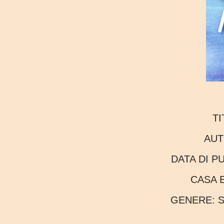
T
AU
DATA DI 
CASA 
GENERE:
S