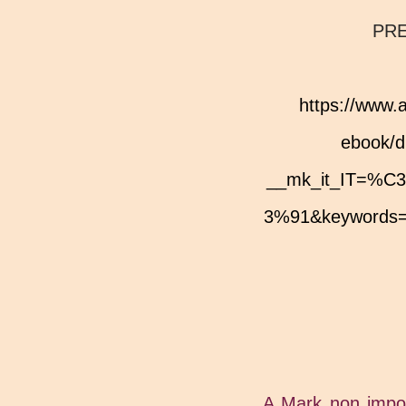
PR
https://www.amazon.it/Just-one-kiss-solo-bacio-
ebook/
__mk_it_IT=
3%91&keywords=j
A Mark non impor