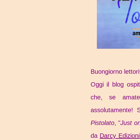
Buongiorno lettor
Oggi il blog osp
che, se amate 
assolutamente! 
Pistolato
, "
Just o
da
Darcy Edizioni