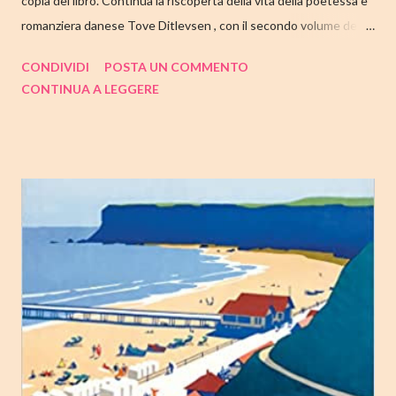
copia del libro. Continua la riscoperta della vita della poetessa e
romanziera danese Tove Ditlevsen , con il secondo volume della
trilogia di Copenaghen, " Gioventù ". Nell'articolo di seguito,
CONDIVIDI
POSTA UN COMMENTO
come sempre, trovate tutte le mie impressioni al suo termine.
CONTINUA A LEGGERE
Buone letture❤ TITOLO: GIOVENTU' SERIE: TRILOGIA DI
COPENAGHEN #2 AUTRICE: TOVE DITLEVSEN DATA DI
PUBBLICAZIONE: 04 OTTOBRE 2022 CASA EDITRICE: FAZI
EDITORE GENERE: AUTOBIOGRAFIA PAGINE: 176 PREZZO:
14.25/EBOOK 8.99 Link Amazon TRAMA Dopo "Infanzia", il
secondo capitolo della trilogia di Copenaghen, grande classico
della letteratura danese oggi riscoperto e acclamato a livello
internazionale. La piccola Tove è cresciuta in fretta: costretta ad
abbandonare la scuola molto presto, a quattordici anni compie i
primi passi nel mondo del lavoro. Indossato il vestito buono e
infilato il ...