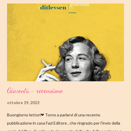
OTTOBRE 2022 CASA EDITRICE: MONDADORI GENERE:
ROMANZO PAGINE: 348 PREZZO: 19.00/EBOOK 10.99 Link
Amazon TRAMA Bird è un ragazzino di dodici anni che vive a
Cambridge, Massachusetts, con suo padre, un ex linguista ora
impiegato nella biblioteca universitaria di fronte a casa. Sua
madre, Margaret, una poetessa di origini cinesi, li ha abbandonati
quando lui aveva solo nove anni in circostanze misteriose, dopo
che una sua poesi...
Gioventù - recensione
ottobre 19, 2022
Buongiorno lettori❤ Torno a parlarvi di una recente
pubblicazione in casa Fazi Editore , che ringrazio per l'invio della