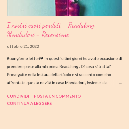
I nostri cuori perduti - Readalong
Mondadori - Recensione
ottobre 21, 2022
Buongiorno lettori❤ In questi ultimi giorni ho avuto occasione di
prendere parte alla mia prima Readalong . Di cosa si tratta?
Proseguite nella lettura dell'articolo e vi racconto come ho
affrontato questa novità in casa Mondadori , insieme alla
collaborazione di Tandem Collective e, a entrambi, vanno i miei
CONDIVIDI
POSTA UN COMMENTO
ringraziamenti. Nell'articolo di seguito parliamo quindi di " I nostri
CONTINUA A LEGGERE
cuori perduti " di Celeste Ng , con tutte le mie impressioni al suo
termine. Buone letture❤ TITOLO: I NOSTRI CUORI PERDUTI
AUTRICE: CELESTE NG DATA DI PUBBLICAZIONE: 11