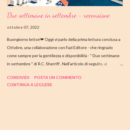
Due settimane in settembre - recensione
ottobre 07, 2022
Buongiorno lettori❤ Oggi vi parlo della prima lettura conclusa a
Ottobre, una collaborazione con Fazi Editore - che ringrazio
come sempre per la gentilezza e disponibilità - " Due settimane
in settembre " di R.C. Sherriff . Nell'articolo di seguito, al
consueto, le mie impressioni al suo termine. Buone letture❤
CONDIVIDI
POSTA UN COMMENTO
TITOLO: DUE SETTIMANE IN SETTEMBRE AUTORE: R.C.
CONTINUA A LEGGERE
SHERRIFF DATA DI PUBBLICAZIONE: 13 SETTEMBRE 2022
CASA EDITRICE: FAZI EDITORE GENERE: ROMANZO
PAGINE: 352 PREZZO: 17.57/EBOOK 9.99 Link Amazon
TRAMA Ecco a voi la famiglia Stevens, intenta a prepararsi per la
consueta vacanza annuale sulla costa inglese. I coniugi Stevens
hanno visitato Bognor Regis per la prima volta durante la luna di