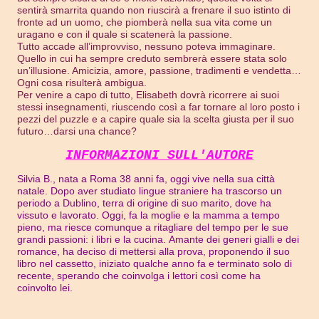
sentirà smarrita quando non riuscirà a frenare il suo istinto di
fronte ad un uomo, che piomberà nella sua vita come un
uragano e con il quale si scatenerà la passione.
Tutto accade all’improvviso, nessuno poteva immaginare.
Quello in cui ha sempre creduto sembrerà essere stata solo
un’illusione. Amicizia, amore, passione, tradimenti e vendetta…
Ogni cosa risulterà ambigua.
Per venire a capo di tutto, Elisabeth dovrà ricorrere ai suoi
stessi insegnamenti, riuscendo così a far tornare al loro posto i
pezzi del puzzle e a capire quale sia la scelta giusta per il suo
futuro…darsi una chance?
INFORMAZIONI SULL'AUTORE
Silvia B., nata a Roma 38 anni fa, oggi vive nella sua città
natale. Dopo aver studiato lingue straniere ha trascorso un
periodo a Dublino, terra di origine di suo marito, dove ha
vissuto e lavorato. Oggi, fa la moglie e la mamma a tempo
pieno, ma riesce comunque a ritagliare del tempo per le sue
grandi passioni: i libri e la cucina. Amante dei generi gialli e dei
romance, ha deciso di mettersi alla prova, proponendo il suo
libro nel cassetto, iniziato qualche anno fa e terminato solo di
recente, sperando che coinvolga i lettori così come ha
coinvolto lei.