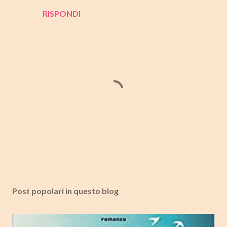
RISPONDI
P
o
s
Post popolari in questo blog
t
a
u