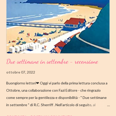
della letteratura danese oggi riscoperto e acclamato a livello
internazionale. La piccola Tove è cresciuta in fretta: costretta ad
abbandonare la scuola molto presto, a quattordici anni compie i
primi passi nel mondo del lavoro. Indossato il vestito buono e
infilato il ...
Due settimane in settembre - recensione
ottobre 07, 2022
Buongiorno lettori❤ Oggi vi parlo della prima lettura conclusa a
Ottobre, una collaborazione con Fazi Editore - che ringrazio
come sempre per la gentilezza e disponibilità - " Due settimane
in settembre " di R.C. Sherriff . Nell'articolo di seguito, al
consueto, le mie impressioni al suo termine. Buone letture❤