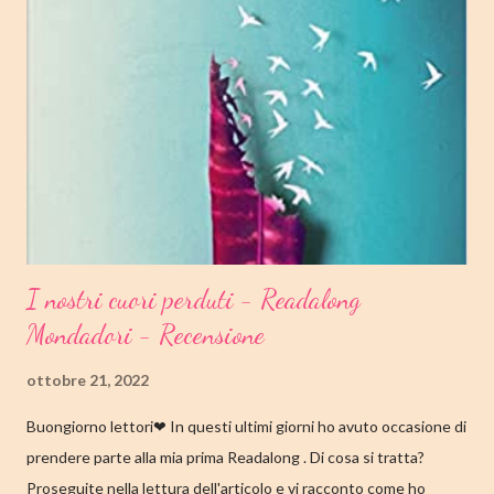
n
c
o
m
m
e
n
t
o
I nostri cuori perduti - Readalong
Mondadori - Recensione
ottobre 21, 2022
Buongiorno lettori❤ In questi ultimi giorni ho avuto occasione di
prendere parte alla mia prima Readalong . Di cosa si tratta?
Proseguite nella lettura dell'articolo e vi racconto come ho