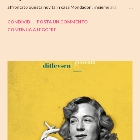
affrontato questa novità in casa Mondadori , insieme alla
collaborazione di Tandem Collective e, a entrambi, vanno i miei
CONDIVIDI
POSTA UN COMMENTO
ringraziamenti. Nell'articolo di seguito parliamo quindi di " I nostri
CONTINUA A LEGGERE
cuori perduti " di Celeste Ng , con tutte le mie impressioni al suo
termine. Buone letture❤ TITOLO: I NOSTRI CUORI PERDUTI
AUTRICE: CELESTE NG DATA DI PUBBLICAZIONE: 11
OTTOBRE 2022 CASA EDITRICE: MONDADORI GENERE:
ROMANZO PAGINE: 348 PREZZO: 19.00/EBOOK 10.99 Link
Amazon TRAMA Bird è un ragazzino di dodici anni che vive a
Cambridge, Massachusetts, con suo padre, un ex linguista ora
impiegato nella biblioteca universitaria di fronte a casa. Sua
madre, Margaret, una poetessa di origini cinesi, li ha abbandonati
quando lui aveva solo nove anni in circostanze misteriose, dopo
che una sua poesi...