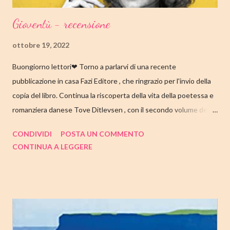
Gioventù - recensione
ottobre 19, 2022
Buongiorno lettori❤ Torno a parlarvi di una recente
pubblicazione in casa Fazi Editore , che ringrazio per l'invio della
copia del libro. Continua la riscoperta della vita della poetessa e
romanziera danese Tove Ditlevsen , con il secondo volume della
trilogia di Copenaghen, " Gioventù ". Nell'articolo di seguito,
CONDIVIDI
POSTA UN COMMENTO
come sempre, trovate tutte le mie impressioni al suo termine.
CONTINUA A LEGGERE
Buone letture❤ TITOLO: GIOVENTU' SERIE: TRILOGIA DI
COPENAGHEN #2 AUTRICE: TOVE DITLEVSEN DATA DI
PUBBLICAZIONE: 04 OTTOBRE 2022 CASA EDITRICE: FAZI
EDITORE GENERE: AUTOBIOGRAFIA PAGINE: 176 PREZZO:
14.25/EBOOK 8.99 Link Amazon TRAMA Dopo "Infanzia", il
secondo capitolo della trilogia di Copenaghen, grande classico