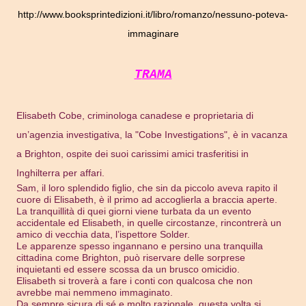
http://www.booksprintedizioni.it/libro/romanzo/nessuno-poteva-
immaginare
TRAMA
Elisabeth Cobe, criminologa canadese e proprietaria di
un’agenzia investigativa, la "Cobe Investigations", è in vacanza
a Brighton, ospite dei suoi carissimi amici trasferitisi in
Inghilterra per affari.
Sam, il loro splendido figlio, che sin da piccolo aveva rapito il
cuore di Elisabeth, è il primo ad accoglierla a braccia aperte.
La tranquillità di quei giorni viene turbata da un evento
accidentale ed Elisabeth, in quelle circostanze, rincontrerà un
amico di vecchia data, l’ispettore Solder.
Le apparenze spesso ingannano e persino una tranquilla
cittadina come Brighton, può riservare delle sorprese
inquietanti ed essere scossa da un brusco omicidio.
Elisabeth si troverà a fare i conti con qualcosa che non
avrebbe mai nemmeno immaginato.
Da sempre sicura di sé e molto razionale, questa volta si