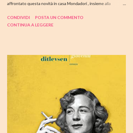
affrontato questa novità in casa Mondadori , insieme alla
collaborazione di Tandem Collective e, a entrambi, vanno i miei
CONDIVIDI
POSTA UN COMMENTO
ringraziamenti. Nell'articolo di seguito parliamo quindi di " I nostri
CONTINUA A LEGGERE
cuori perduti " di Celeste Ng , con tutte le mie impressioni al suo
termine. Buone letture❤ TITOLO: I NOSTRI CUORI PERDUTI
AUTRICE: CELESTE NG DATA DI PUBBLICAZIONE: 11
OTTOBRE 2022 CASA EDITRICE: MONDADORI GENERE:
ROMANZO PAGINE: 348 PREZZO: 19.00/EBOOK 10.99 Link
Amazon TRAMA Bird è un ragazzino di dodici anni che vive a
Cambridge, Massachusetts, con suo padre, un ex linguista ora
impiegato nella biblioteca universitaria di fronte a casa. Sua
madre, Margaret, una poetessa di origini cinesi, li ha abbandonati
quando lui aveva solo nove anni in circostanze misteriose, dopo
che una sua poesi...