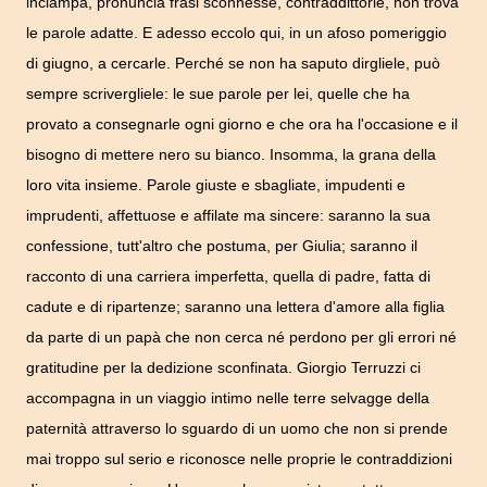
inciampa, pronuncia frasi sconnesse, contraddittorie, non trova
le parole adatte. E adesso eccolo qui, in un afoso pomeriggio
di giugno, a cercarle. Perché se non ha saputo dirgliele, può
sempre scrivergliele: le sue parole per lei, quelle che ha
provato a consegnarle ogni giorno e che ora ha l'occasione e il
bisogno di mettere nero su bianco. Insomma, la grana della
loro vita insieme. Parole giuste e sbagliate, impudenti e
imprudenti, affettuose e affilate ma sincere: saranno la sua
confessione, tutt'altro che postuma, per Giulia; saranno il
racconto di una carriera imperfetta, quella di padre, fatta di
cadute e di ripartenze; saranno una lettera d'amore alla figlia
da parte di un papà che non cerca né perdono per gli errori né
gratitudine per la dedizione sconfinata. Giorgio Terruzzi ci
accompagna in un viaggio intimo nelle terre selvagge della
paternità attraverso lo sguardo di un uomo che non si prende
mai troppo sul serio e riconosce nelle proprie le contraddizioni