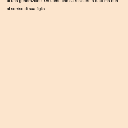
di una generazione. Un uomo che sa resistere a tutto ma non
al sorriso di sua figlia.