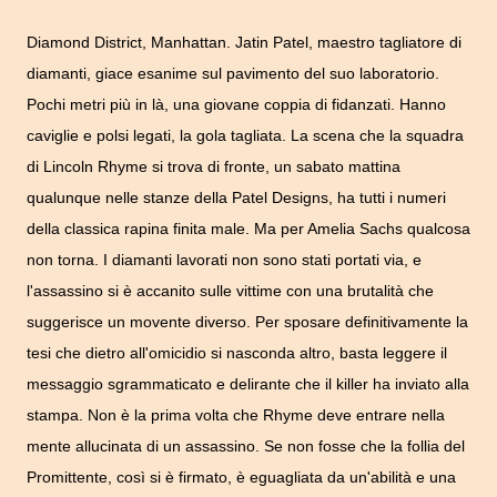
Diamond District, Manhattan. Jatin Patel, maestro tagliatore di
diamanti, giace esanime sul pavimento del suo laboratorio.
Pochi metri più in là, una giovane coppia di fidanzati. Hanno
caviglie e polsi legati, la gola tagliata. La scena che la squadra
di Lincoln Rhyme si trova di fronte, un sabato mattina
qualunque nelle stanze della Patel Designs, ha tutti i numeri
della classica rapina finita male. Ma per Amelia Sachs qualcosa
non torna. I diamanti lavorati non sono stati portati via, e
l'assassino si è accanito sulle vittime con una brutalità che
suggerisce un movente diverso. Per sposare definitivamente la
tesi che dietro all'omicidio si nasconda altro, basta leggere il
messaggio sgrammaticato e delirante che il killer ha inviato alla
stampa. Non è la prima volta che Rhyme deve entrare nella
mente allucinata di un assassino. Se non fosse che la follia del
Promittente, così si è firmato, è eguagliata da un'abilità e una