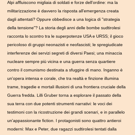
Alpi affluiscono migliaia di soldati e forze dell'ordine: ma la
militarizzazione è davvero la risposta all'emergenza creata
dagli attentati? Oppure obbedisce a una logica di "strategia
della tensione"? La storia degli anni delle bombe sudtirolesi
racconta lo scontro tra le superpotenze USA e URSS; il gioco
pericoloso di gruppi neonazisti e neofascisti; le spregiudicate
interferenze dei servizi segreti di diversi Paesi; una minaccia
nucleare sempre più vicina e una guerra senza quartiere
contro il comunismo destinata a sfuggire di mano. Inganno è
un'opera intensa e corale, che tra realtà e finzione illumina
trame, tragedie e mortali illusioni di una frontiera cruciale della
Guerra fredda. Lilli Gruber torna a esplorare il passato della
sua terra con due potenti strumenti narrativi: le voci dei
testimoni con la ricostruzione dei grandi scenari, e in parallelo
un'appassionante fiction. I protagonisti sono quattro antieroi
moderni: Max e Peter, due ragazzi sudtirolesi tentati dalla