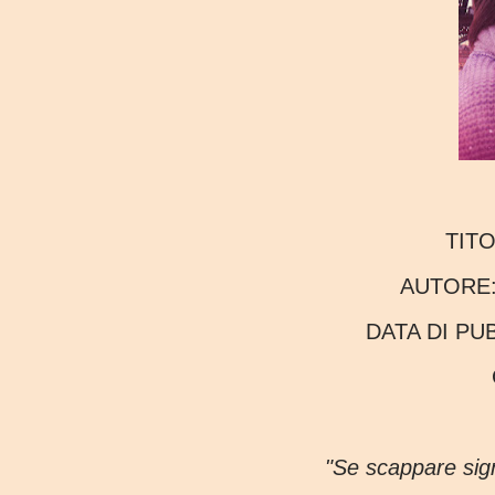
TIT
AUTORE
DATA DI P
"Se scappare significa amarti, allora fuggirei anche nello