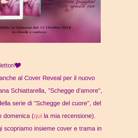
ettori🎔
 anche al Cover Reveal per il nuovo
na Schiattarella, "Schegge d'amore",
lla serie di "Schegge del cuore", del
to domenica (
qui
la mia recensione).
ggi scopriamo insieme cover e trama in