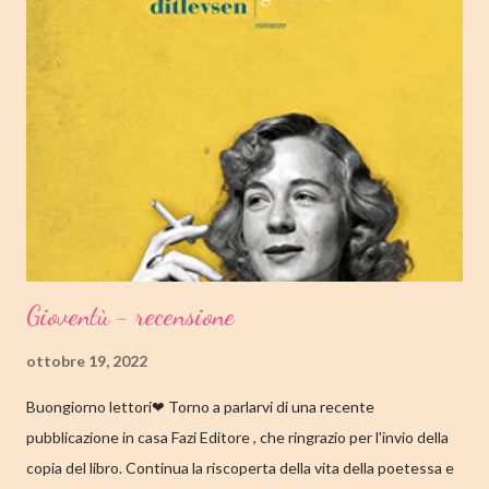
ROMANZO PAGINE: 348 PREZZO: 19.00/EBOOK 10.99 Link
Amazon TRAMA Bird è un ragazzino di dodici anni che vive a
Cambridge, Massachusetts, con suo padre, un ex linguista ora
impiegato nella biblioteca universitaria di fronte a casa. Sua
madre, Margaret, una poetessa di origini cinesi, li ha abbandonati
quando lui aveva solo nove anni in circostanze misteriose, dopo
che una sua poesi...
Gioventù - recensione
ottobre 19, 2022
Buongiorno lettori❤ Torno a parlarvi di una recente
pubblicazione in casa Fazi Editore , che ringrazio per l'invio della
copia del libro. Continua la riscoperta della vita della poetessa e