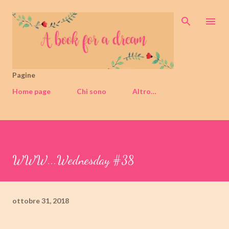
Passa ai contenuti principali
Pagine
Home page
Chi sono
Altro…
WWW...Wednesday #38
ottobre 31, 2018