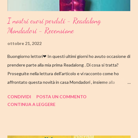
I nostri cuori perduti - Readalong
Mondadori - Recensione
ottobre 21, 2022
Buongiorno lettori❤ In questi ultimi giorni ho avuto occasione di
prendere parte alla mia prima Readalong . Di cosa si tratta?
Proseguite nella lettura dell'articolo e vi racconto come ho
affrontato questa novità in casa Mondadori , insieme alla
collaborazione di Tandem Collective e, a entrambi, vanno i miei
CONDIVIDI
POSTA UN COMMENTO
ringraziamenti. Nell'articolo di seguito parliamo quindi di " I nostri
CONTINUA A LEGGERE
cuori perduti " di Celeste Ng , con tutte le mie impressioni al suo
termine. Buone letture❤ TITOLO: I NOSTRI CUORI PERDUTI
AUTRICE: CELESTE NG DATA DI PUBBLICAZIONE: 11
OTTOBRE 2022 CASA EDITRICE: MONDADORI GENERE: