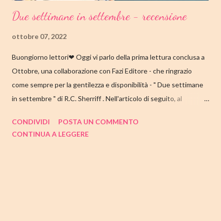
Due settimane in settembre - recensione
ottobre 07, 2022
Buongiorno lettori❤ Oggi vi parlo della prima lettura conclusa a
Ottobre, una collaborazione con Fazi Editore - che ringrazio
come sempre per la gentilezza e disponibilità - " Due settimane
in settembre " di R.C. Sherriff . Nell'articolo di seguito, al
consueto, le mie impressioni al suo termine. Buone letture❤
CONDIVIDI
POSTA UN COMMENTO
TITOLO: DUE SETTIMANE IN SETTEMBRE AUTORE: R.C.
CONTINUA A LEGGERE
SHERRIFF DATA DI PUBBLICAZIONE: 13 SETTEMBRE 2022
CASA EDITRICE: FAZI EDITORE GENERE: ROMANZO
PAGINE: 352 PREZZO: 17.57/EBOOK 9.99 Link Amazon
TRAMA Ecco a voi la famiglia Stevens, intenta a prepararsi per la
consueta vacanza annuale sulla costa inglese. I coniugi Stevens
hanno visitato Bognor Regis per la prima volta durante la luna di