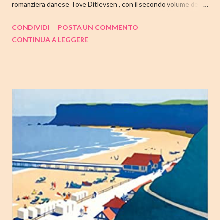
romanziera danese Tove Ditlevsen , con il secondo volume della
trilogia di Copenaghen, " Gioventù ". Nell'articolo di seguito,
CONDIVIDI
POSTA UN COMMENTO
come sempre, trovate tutte le mie impressioni al suo termine.
CONTINUA A LEGGERE
Buone letture❤ TITOLO: GIOVENTU' SERIE: TRILOGIA DI
COPENAGHEN #2 AUTRICE: TOVE DITLEVSEN DATA DI
PUBBLICAZIONE: 04 OTTOBRE 2022 CASA EDITRICE: FAZI
EDITORE GENERE: AUTOBIOGRAFIA PAGINE: 176 PREZZO:
14.25/EBOOK 8.99 Link Amazon TRAMA Dopo "Infanzia", il
secondo capitolo della trilogia di Copenaghen, grande classico
della letteratura danese oggi riscoperto e acclamato a livello
internazionale. La piccola Tove è cresciuta in fretta: costretta ad
abbandonare la scuola molto presto, a quattordici anni compie i
primi passi nel mondo del lavoro. Indossato il vestito buono e
infilato il ...