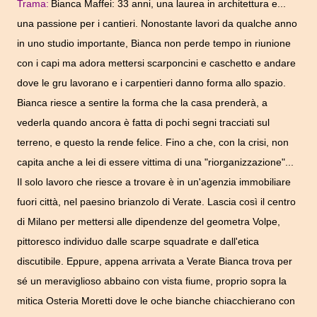
Trama:
Bianca Maffei: 33 anni, una laurea in architettura e...
una passione per i cantieri. Nonostante lavori da qualche anno
in uno studio importante, Bianca non perde tempo in riunione
con i capi ma adora mettersi scarponcini e caschetto e andare
dove le gru lavorano e i carpentieri danno forma allo spazio.
Bianca riesce a sentire la forma che la casa prenderà, a
vederla quando ancora è fatta di pochi segni tracciati sul
terreno, e questo la rende felice. Fino a che, con la crisi, non
capita anche a lei di essere vittima di una "riorganizzazione"...
Il solo lavoro che riesce a trovare è in un'agenzia immobiliare
fuori città, nel paesino brianzolo di Verate. Lascia così il centro
di Milano per mettersi alle dipendenze del geometra Volpe,
pittoresco individuo dalle scarpe squadrate e dall'etica
discutibile. Eppure, appena arrivata a Verate Bianca trova per
sé un meraviglioso abbaino con vista fiume, proprio sopra la
mitica Osteria Moretti dove le oche bianche chiacchierano con