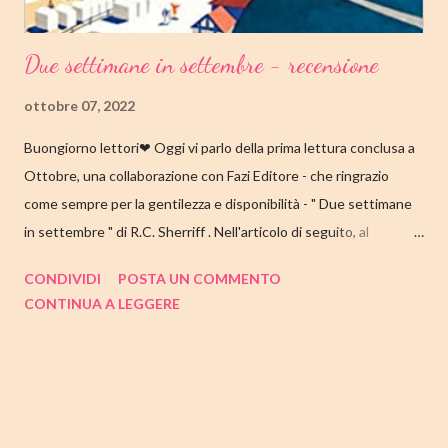
Due settimane in settembre - recensione
ottobre 07, 2022
Buongiorno lettori❤ Oggi vi parlo della prima lettura conclusa a
Ottobre, una collaborazione con Fazi Editore - che ringrazio
come sempre per la gentilezza e disponibilità - " Due settimane
in settembre " di R.C. Sherriff . Nell'articolo di seguito, al
consueto, le mie impressioni al suo termine. Buone letture❤
CONDIVIDI
POSTA UN COMMENTO
TITOLO: DUE SETTIMANE IN SETTEMBRE AUTORE: R.C.
CONTINUA A LEGGERE
SHERRIFF DATA DI PUBBLICAZIONE: 13 SETTEMBRE 2022
CASA EDITRICE: FAZI EDITORE GENERE: ROMANZO
PAGINE: 352 PREZZO: 17.57/EBOOK 9.99 Link Amazon
TRAMA Ecco a voi la famiglia Stevens, intenta a prepararsi per la
consueta vacanza annuale sulla costa inglese. I coniugi Stevens