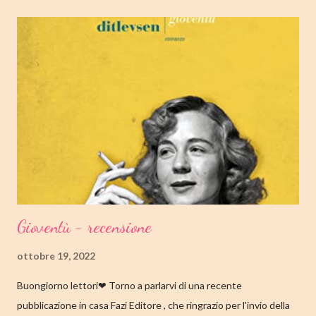
OTTOBRE 2022 CASA EDITRICE: MONDADORI GENERE:
ROMANZO PAGINE: 348 PREZZO: 19.00/EBOOK 10.99 Link
Amazon TRAMA Bird è un ragazzino di dodici anni che vive a
Cambridge, Massachusetts, con suo padre, un ex linguista ora
impiegato nella biblioteca universitaria di fronte a casa. Sua
madre, Margaret, una poetessa di origini cinesi, li ha abbandonati
quando lui aveva solo nove anni in circostanze misteriose, dopo
che una sua poesi...
Gioventù - recensione
ottobre 19, 2022
Buongiorno lettori❤ Torno a parlarvi di una recente
pubblicazione in casa Fazi Editore , che ringrazio per l'invio della