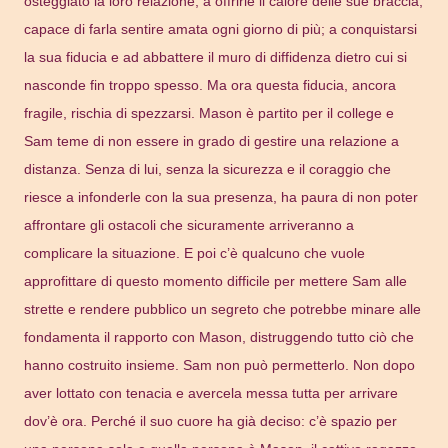
osteggiato la loro relazione; a offrirle il calore delle sue braccia,
capace di farla sentire amata ogni giorno di più; a conquistarsi
la sua fiducia e ad abbattere il muro di diffidenza dietro cui si
nasconde fin troppo spesso. Ma ora questa fiducia, ancora
fragile, rischia di spezzarsi. Mason è partito per il college e
Sam teme di non essere in grado di gestire una relazione a
distanza. Senza di lui, senza la sicurezza e il coraggio che
riesce a infonderle con la sua presenza, ha paura di non poter
affrontare gli ostacoli che sicuramente arriveranno a
complicare la situazione. E poi c’è qualcuno che vuole
approfittare di questo momento difficile per mettere Sam alle
strette e rendere pubblico un segreto che potrebbe minare alle
fondamenta il rapporto con Mason, distruggendo tutto ciò che
hanno costruito insieme. Sam non può permetterlo. Non dopo
aver lottato con tenacia e avercela messa tutta per arrivare
dov’è ora. Perché il suo cuore ha già deciso: c’è spazio per