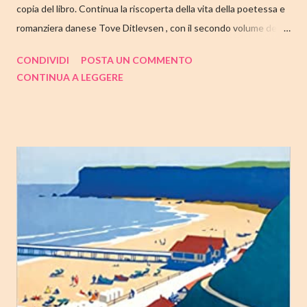
copia del libro. Continua la riscoperta della vita della poetessa e
romanziera danese Tove Ditlevsen , con il secondo volume della
trilogia di Copenaghen, " Gioventù ". Nell'articolo di seguito,
CONDIVIDI
POSTA UN COMMENTO
come sempre, trovate tutte le mie impressioni al suo termine.
CONTINUA A LEGGERE
Buone letture❤ TITOLO: GIOVENTU' SERIE: TRILOGIA DI
COPENAGHEN #2 AUTRICE: TOVE DITLEVSEN DATA DI
PUBBLICAZIONE: 04 OTTOBRE 2022 CASA EDITRICE: FAZI
EDITORE GENERE: AUTOBIOGRAFIA PAGINE: 176 PREZZO:
14.25/EBOOK 8.99 Link Amazon TRAMA Dopo "Infanzia", il
secondo capitolo della trilogia di Copenaghen, grande classico
della letteratura danese oggi riscoperto e acclamato a livello
internazionale. La piccola Tove è cresciuta in fretta: costretta ad
abbandonare la scuola molto presto, a quattordici anni compie i
primi passi nel mondo del lavoro. Indossato il vestito buono e
infilato il ...