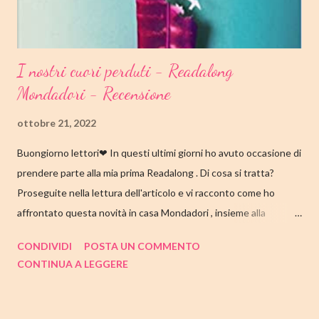
I nostri cuori perduti - Readalong
Mondadori - Recensione
ottobre 21, 2022
Buongiorno lettori❤ In questi ultimi giorni ho avuto occasione di
prendere parte alla mia prima Readalong . Di cosa si tratta?
Proseguite nella lettura dell'articolo e vi racconto come ho
affrontato questa novità in casa Mondadori , insieme alla
collaborazione di Tandem Collective e, a entrambi, vanno i miei
CONDIVIDI
POSTA UN COMMENTO
ringraziamenti. Nell'articolo di seguito parliamo quindi di " I nostri
CONTINUA A LEGGERE
cuori perduti " di Celeste Ng , con tutte le mie impressioni al suo
termine. Buone letture❤ TITOLO: I NOSTRI CUORI PERDUTI
AUTRICE: CELESTE NG DATA DI PUBBLICAZIONE: 11