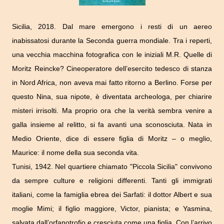
Sicilia, 2018. Dal mare emergono i resti di un aereo
inabissatosi durante la Seconda guerra mondiale. Tra i reperti,
una vecchia macchina fotografica con le iniziali M.R. Quelle di
Moritz Reincke? Cineoperatore dell’esercito tedesco di stanza
in Nord Africa, non aveva mai fatto ritorno a Berlino. Forse per
questo Nina, sua nipote, è diventata archeologa, per chiarire
misteri irrisolti. Ma proprio ora che la verità sembra venire a
galla insieme al relitto, si fa avanti una sconosciuta. Nata in
Medio Oriente, dice di essere figlia di Moritz – o meglio,
Maurice: il nome della sua seconda vita.
Tunisi, 1942. Nel quartiere chiamato "Piccola Sicilia" convivono
da sempre culture e religioni differenti. Tanti gli immigrati
italiani, come la famiglia ebrea dei Sarfati: il dottor Albert e sua
moglie Mimi; il figlio maggiore, Victor, pianista; e Yasmina,
salvata dall’orfanotrofio e cresciuta come una figlia. Con l’arrivo