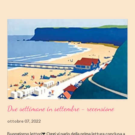
COPENAGHEN #2 AUTRICE: TOVE DITLEVSEN DATA DI
PUBBLICAZIONE: 04 OTTOBRE 2022 CASA EDITRICE: FAZI
EDITORE GENERE: AUTOBIOGRAFIA PAGINE: 176 PREZZO:
14.25/EBOOK 8.99 Link Amazon TRAMA Dopo "Infanzia", il
secondo capitolo della trilogia di Copenaghen, grande classico
della letteratura danese oggi riscoperto e acclamato a livello
internazionale. La piccola Tove è cresciuta in fretta: costretta ad
abbandonare la scuola molto presto, a quattordici anni compie i
primi passi nel mondo del lavoro. Indossato il vestito buono e
infilato il ...
Due settimane in settembre - recensione
ottobre 07, 2022
Buongiorno lettori❤ Oggi vi parlo della prima lettura conclusa a