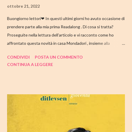
ottobre 21, 2022
Buongiorno lettori❤ In questi ultimi giorni ho avuto occasione di
prendere parte alla mia prima Readalong . Di cosa si tratta?
Proseguite nella lettura dell'articolo e vi racconto come ho
affrontato questa novità in casa Mondadori , insieme alla
collaborazione di Tandem Collective e, a entrambi, vanno i miei
CONDIVIDI
POSTA UN COMMENTO
ringraziamenti. Nell'articolo di seguito parliamo quindi di " I nostri
CONTINUA A LEGGERE
cuori perduti " di Celeste Ng , con tutte le mie impressioni al suo
termine. Buone letture❤ TITOLO: I NOSTRI CUORI PERDUTI
AUTRICE: CELESTE NG DATA DI PUBBLICAZIONE: 11
OTTOBRE 2022 CASA EDITRICE: MONDADORI GENERE:
ROMANZO PAGINE: 348 PREZZO: 19.00/EBOOK 10.99 Link
Amazon TRAMA Bird è un ragazzino di dodici anni che vive a
Cambridge, Massachusetts, con suo padre, un ex linguista ora
impiegato nella biblioteca universitaria di fronte a casa. Sua