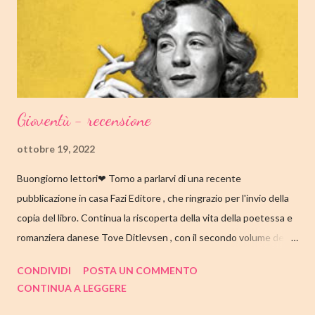
madre, Margaret, una poetessa di origini cinesi, li ha abbandonati
quando lui aveva solo nove anni in circostanze misteriose, dopo
che una sua poesi...
Gioventù - recensione
ottobre 19, 2022
Buongiorno lettori❤ Torno a parlarvi di una recente
pubblicazione in casa Fazi Editore , che ringrazio per l'invio della
copia del libro. Continua la riscoperta della vita della poetessa e
romanziera danese Tove Ditlevsen , con il secondo volume della
trilogia di Copenaghen, " Gioventù ". Nell'articolo di seguito,
CONDIVIDI
POSTA UN COMMENTO
come sempre, trovate tutte le mie impressioni al suo termine.
CONTINUA A LEGGERE
Buone letture❤ TITOLO: GIOVENTU' SERIE: TRILOGIA DI