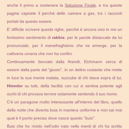
anche il primo a sostenere la
Soluzione Finale
, e tra queste
pagine capirete il perché delle camere a gas, tra i racconti
portati da questo essere.
E' difficile scrivere queste righe, perché è ancora vivo in me un
fortissimo sentimento di
rabbia
: per le parole distaccate da lui
pronunciate, per il menefreghismo che ne emerge, per la
cattiveria umana che non ha confini.
Continuamente beccato dalla Arendt, Eichmann cerca di
essere dalla parte del "giusto", in un delirio costante che mette
in luce la sua mente malata, succube di chi stava sopra di lui,
Himmler
su tutti, della facilità con cui si sentiva potente agli
occhi di chi provava terrore solamente sentendo il suo nome.
C'è un paragone molto interessante all'interno del libro, quello
della notte che diventa buia in maniera uniforme e non sai mai
qual è il punto preciso dove nasce questo "
buio
".
Buio che ho rivisto nell'
odio
nato nelle menti di chi ha scritto