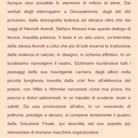
dunque reso possibile lo sterminio di milioni di ebrei. Dai
verbali degli interrogatori a Gerusalemme, dagli atti del
processo, dalla storiografia tedesca ed ebraica oltre che dai
saggi di Hannah Arendt, Stefano Massini trae questo dialogo di
feroce, inaudita potenza. Il testo è un atto unico, un’intervista
della stessa Arendt a colui che più di tutti incarna la traduzione
della violenza in calcolo, in disegno, in schema effettivo. In un
lucidissimo riavvolgere il nastro, Eichmann ricostruisce tutti i
passaggi della sua travolgente carriera, dagli albori nella
piccola borghesia travolta dalla crisi fino all’ebbrezza del
potere, con Hitler e Himmler raccontati come mai prima, fra
psicosi e dolori addominali, in un tripudio di scuderie, teatri e
salotti. Da una promozione all’altra, in un crescendo di
poltrone, prestigio e denaro, si compone lentamente il quadro
della Soluzione Finale, qui descritta nel suo aspetto più
elementare di immane macchina organizzativa.