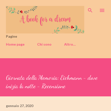
Passa ai contenuti principali
Pagine
Home page
Chi sono
Altro…
Giornata della Memoria: Eichmann - dove
inizia la notte - Recensione
gennaio 27, 2020