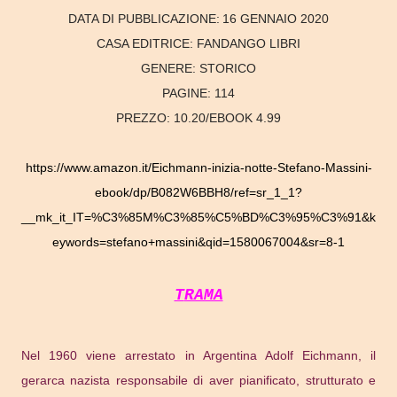
DATA DI PUBBLICAZIONE:
16 GENNAIO 2020
CASA EDITRICE:
FANDANGO LIBRI
GENERE:
STORICO
PAGINE:
114
PREZZO:
10.20/EBOOK 4.99
https://www.amazon.it/Eichmann-inizia-notte-Stefano-Massini-
ebook/dp/B082W6BBH8/ref=sr_1_1?
__mk_it_IT=%C3%85M%C3%85%C5%BD%C3%95%C3%91&k
eywords=stefano+massini&qid=1580067004&sr=8-1
TRAMA
Nel 1960 viene arrestato in Argentina Adolf Eichmann, il
gerarca nazista responsabile di aver pianificato, strutturato e