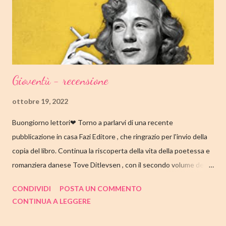
quando lui aveva solo nove anni in circostanze misteriose, dopo
che una sua poesi...
Gioventù - recensione
ottobre 19, 2022
Buongiorno lettori❤ Torno a parlarvi di una recente
pubblicazione in casa Fazi Editore , che ringrazio per l'invio della
copia del libro. Continua la riscoperta della vita della poetessa e
romanziera danese Tove Ditlevsen , con il secondo volume della
trilogia di Copenaghen, " Gioventù ". Nell'articolo di seguito,
CONDIVIDI
POSTA UN COMMENTO
come sempre, trovate tutte le mie impressioni al suo termine.
CONTINUA A LEGGERE
Buone letture❤ TITOLO: GIOVENTU' SERIE: TRILOGIA DI
COPENAGHEN #2 AUTRICE: TOVE DITLEVSEN DATA DI