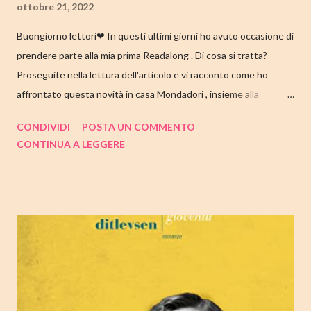
ottobre 21, 2022
Buongiorno lettori❤ In questi ultimi giorni ho avuto occasione di
prendere parte alla mia prima Readalong . Di cosa si tratta?
Proseguite nella lettura dell'articolo e vi racconto come ho
affrontato questa novità in casa Mondadori , insieme alla
collaborazione di Tandem Collective e, a entrambi, vanno i miei
CONDIVIDI
POSTA UN COMMENTO
ringraziamenti. Nell'articolo di seguito parliamo quindi di " I nostri
CONTINUA A LEGGERE
cuori perduti " di Celeste Ng , con tutte le mie impressioni al suo
termine. Buone letture❤ TITOLO: I NOSTRI CUORI PERDUTI
AUTRICE: CELESTE NG DATA DI PUBBLICAZIONE: 11
OTTOBRE 2022 CASA EDITRICE: MONDADORI GENERE:
ROMANZO PAGINE: 348 PREZZO: 19.00/EBOOK 10.99 Link
Amazon TRAMA Bird è un ragazzino di dodici anni che vive a
Cambridge, Massachusetts, con suo padre, un ex linguista ora
impiegato nella biblioteca universitaria di fronte a casa. Sua
madre, Margaret, una poetessa di origini cinesi, li ha abbandonati