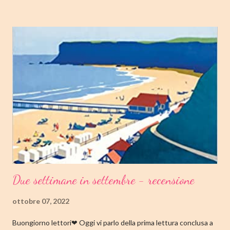
PUBBLICAZIONE: 04 OTTOBRE 2022 CASA EDITRICE: FAZI
EDITORE GENERE: AUTOBIOGRAFIA PAGINE: 176 PREZZO:
14.25/EBOOK 8.99 Link Amazon TRAMA Dopo "Infanzia", il
secondo capitolo della trilogia di Copenaghen, grande classico
della letteratura danese oggi riscoperto e acclamato a livello
internazionale. La piccola Tove è cresciuta in fretta: costretta ad
abbandonare la scuola molto presto, a quattordici anni compie i
primi passi nel mondo del lavoro. Indossato il vestito buono e
infilato il ...
Due settimane in settembre - recensione
ottobre 07, 2022
Buongiorno lettori❤ Oggi vi parlo della prima lettura conclusa a