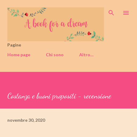
Passa ai contenuti principali
Pagine
Home page
Chi sono
Altro…
Costanza e buoni propositi - recensione
novembre 30, 2020