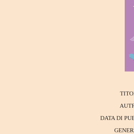
TIT
AUT
DATA DI P
GENE