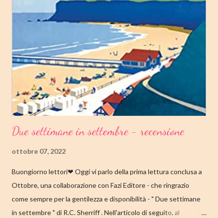
secondo capitolo della trilogia di Copenaghen, grande classico
della letteratura danese oggi riscoperto e acclamato a livello
internazionale. La piccola Tove è cresciuta in fretta: costretta ad
abbandonare la scuola molto presto, a quattordici anni compie i
primi passi nel mondo del lavoro. Indossato il vestito buono e
infilato il ...
Due settimane in settembre - recensione
ottobre 07, 2022
Buongiorno lettori❤ Oggi vi parlo della prima lettura conclusa a
Ottobre, una collaborazione con Fazi Editore - che ringrazio
come sempre per la gentilezza e disponibilità - " Due settimane
in settembre " di R.C. Sherriff . Nell'articolo di seguito, al