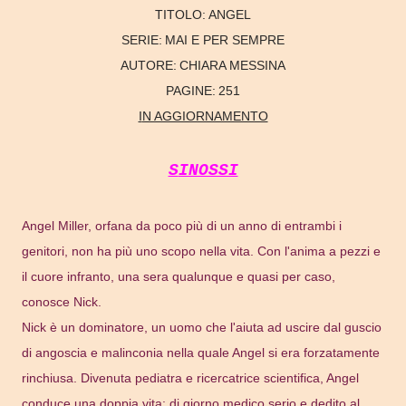
TITOLO:
ANGEL
SERIE:
MAI E PER SEMPRE
AUTORE:
CHIARA MESSINA
PAGINE:
251
IN AGGIORNAMENTO
SINOSSI
Angel Miller, orfana da poco più di un anno di entrambi i
genitori, non ha più uno scopo nella vita. Con l'anima a pezzi e
il cuore infranto, una sera qualunque e quasi per caso,
conosce Nick.
Nick è un dominatore, un uomo che l'aiuta ad uscire dal guscio
di angoscia e malinconia nella quale Angel si era forzatamente
rinchiusa. Divenuta pediatra e ricercatrice scientifica, Angel
conduce una doppia vita: di giorno medico serio e dedito al