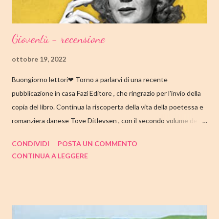
Gioventù - recensione
ottobre 19, 2022
Buongiorno lettori❤ Torno a parlarvi di una recente
pubblicazione in casa Fazi Editore , che ringrazio per l'invio della
copia del libro. Continua la riscoperta della vita della poetessa e
romanziera danese Tove Ditlevsen , con il secondo volume della
trilogia di Copenaghen, " Gioventù ". Nell'articolo di seguito,
CONDIVIDI
POSTA UN COMMENTO
come sempre, trovate tutte le mie impressioni al suo termine.
CONTINUA A LEGGERE
Buone letture❤ TITOLO: GIOVENTU' SERIE: TRILOGIA DI
COPENAGHEN #2 AUTRICE: TOVE DITLEVSEN DATA DI
PUBBLICAZIONE: 04 OTTOBRE 2022 CASA EDITRICE: FAZI
EDITORE GENERE: AUTOBIOGRAFIA PAGINE: 176 PREZZO:
14.25/EBOOK 8.99 Link Amazon TRAMA Dopo "Infanzia", il