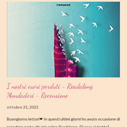
u
n
c
o
m
m
e
n
t
o
I nostri cuori perduti - Readalong
Mondadori - Recensione
ottobre 21, 2022
Buongiorno lettori❤ In questi ultimi giorni ho avuto occasione di
prendere parte alla mia prima Readalong . Di cosa si tratta?