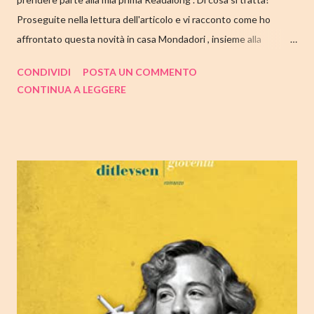
Proseguite nella lettura dell'articolo e vi racconto come ho
affrontato questa novità in casa Mondadori , insieme alla
collaborazione di Tandem Collective e, a entrambi, vanno i miei
CONDIVIDI
POSTA UN COMMENTO
ringraziamenti. Nell'articolo di seguito parliamo quindi di " I nostri
CONTINUA A LEGGERE
cuori perduti " di Celeste Ng , con tutte le mie impressioni al suo
termine. Buone letture❤ TITOLO: I NOSTRI CUORI PERDUTI
AUTRICE: CELESTE NG DATA DI PUBBLICAZIONE: 11
OTTOBRE 2022 CASA EDITRICE: MONDADORI GENERE:
ROMANZO PAGINE: 348 PREZZO: 19.00/EBOOK 10.99 Link
Amazon TRAMA Bird è un ragazzino di dodici anni che vive a
Cambridge, Massachusetts, con suo padre, un ex linguista ora
impiegato nella biblioteca universitaria di fronte a casa. Sua
madre, Margaret, una poetessa di origini cinesi, li ha abbandonati
quando lui aveva solo nove anni in circostanze misteriose, dopo
che una sua poesi...