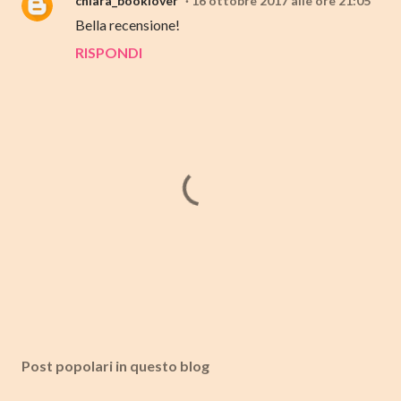
chiara_booklover
16 ottobre 2017 alle ore 21:05
Bella recensione!
RISPONDI
P
o
s
Post popolari in questo blog
t
a