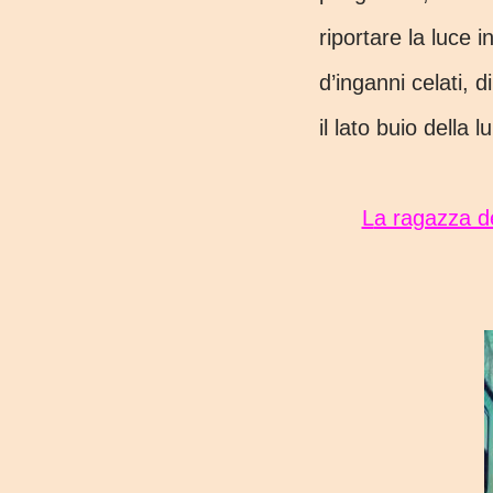
riportare la luce 
d’inganni celati, 
il lato buio della l
La ragazza della neve - Pam Jenoff (USCITA 23