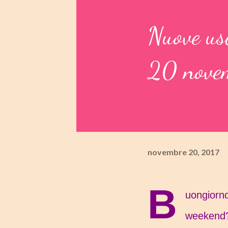
Nuove usc
20 nove
novembre 20, 2017
B
uongiorno
weekend