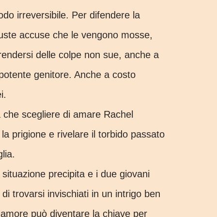
odo irreversibile. Per difendere la
iuste accuse che le vengono mosse,
endersi delle colpe non sue, anche a
l potente genitore. Anche a costo
i.
che scegliere di amare Rachel
e la prigione e rivelare il torbido passato
lia.
situazione precipita e i due giovani
 di trovarsi invischiati in un intrigo ben
o amore può diventare la chiave per