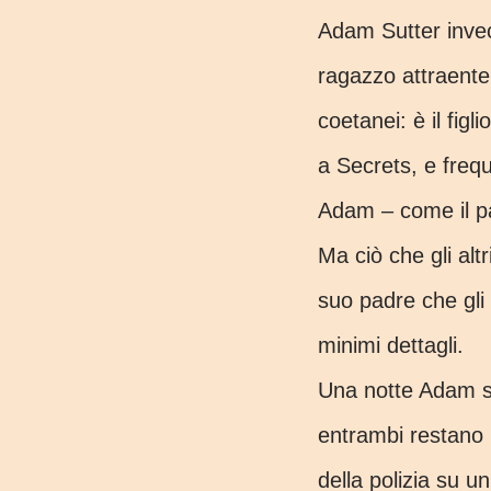
Adam Sutter invec
ragazzo attraente 
coetanei: è il figl
a Secrets, e freq
Adam – come il pa
Ma ciò che gli altr
suo padre che gli 
minimi dettagli.
Una notte Adam s
entrambi restano l
della polizia su un