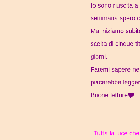
Io sono riuscita a
settimana spero d
Ma iniziamo subit
scelta di cinque ti
giorni.
Fatemi sapere nei
piacerebbe legger
Buone letture🎔
Tutta la luce che abbiamo - Judith Sparkle (USCITA 20