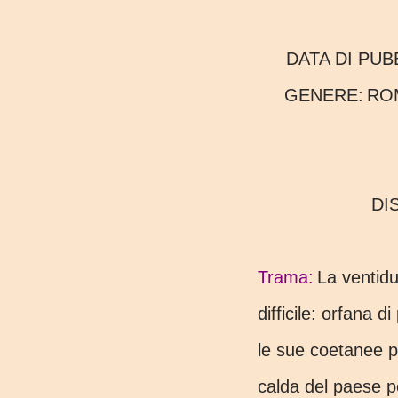
DATA DI PU
GENERE:
RO
D
Trama:
La ventid
difficile: orfana 
le sue coetanee pi
calda del paese pe