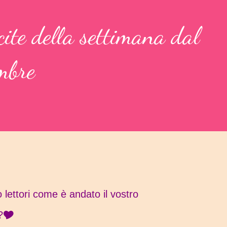
ite della settimana dal
mbre
 lettori come è andato il vostro
?🎔