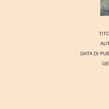
TIT
AU
DATA DI P
G