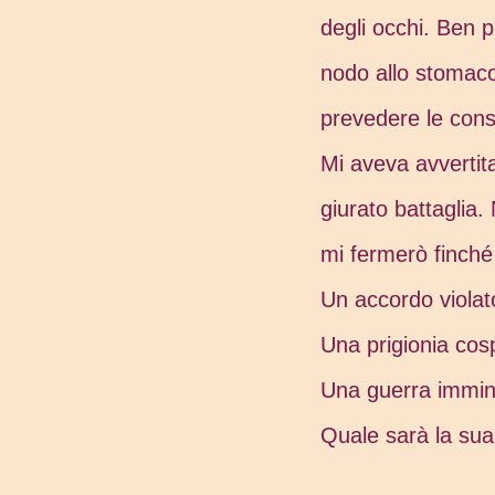
degli occhi. Ben 
nodo allo stomaco 
prevedere le con
Mi aveva avvertita
giurato battaglia
mi fermerò finché
Un accordo violat
Una prigionia cosp
Una guerra immin
Quale sarà la su