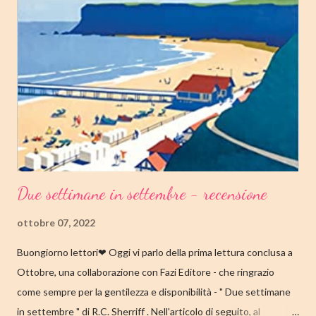
secondo capitolo della trilogia di Copenaghen, grande classico
della letteratura danese oggi riscoperto e acclamato a livello
internazionale. La piccola Tove è cresciuta in fretta: costretta ad
abbandonare la scuola molto presto, a quattordici anni compie i
primi passi nel mondo del lavoro. Indossato il vestito buono e
infilato il ...
Due settimane in settembre - recensione
ottobre 07, 2022
Buongiorno lettori❤ Oggi vi parlo della prima lettura conclusa a
Ottobre, una collaborazione con Fazi Editore - che ringrazio
come sempre per la gentilezza e disponibilità - " Due settimane
in settembre " di R.C. Sherriff . Nell'articolo di seguito, al