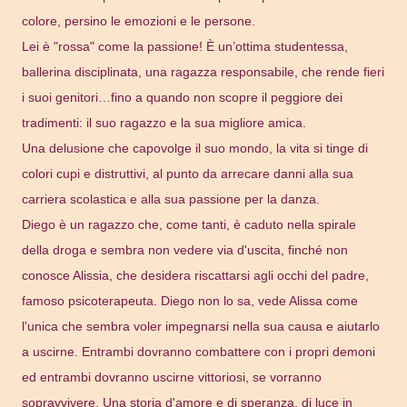
colore, persino le emozioni e le persone.
Lei è "rossa" come la passione! È un’ottima studentessa,
ballerina disciplinata, una ragazza responsabile, che rende fieri
i suoi genitori…fino a quando non scopre il peggiore dei
tradimenti: il suo ragazzo e la sua migliore amica.
Una delusione che capovolge il suo mondo, la vita si tinge di
colori cupi e distruttivi, al punto da arrecare danni alla sua
carriera scolastica e alla sua passione per la danza.
Diego è un ragazzo che, come tanti, è caduto nella spirale
della droga e sembra non vedere via d'uscita, finché non
conosce Alissia, che desidera riscattarsi agli occhi del padre,
famoso psicoterapeuta. Diego non lo sa, vede Alissa come
l'unica che sembra voler impegnarsi nella sua causa e aiutarlo
a uscirne. Entrambi dovranno combattere con i propri demoni
ed entrambi dovranno uscirne vittoriosi, se vorranno
sopravvivere. Una storia d'amore e di speranza, di luce in