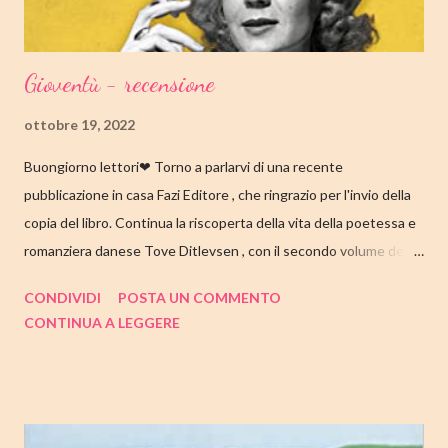
Gioventù - recensione
ottobre 19, 2022
Buongiorno lettori❤ Torno a parlarvi di una recente
pubblicazione in casa Fazi Editore , che ringrazio per l'invio della
copia del libro. Continua la riscoperta della vita della poetessa e
romanziera danese Tove Ditlevsen , con il secondo volume della
trilogia di Copenaghen, " Gioventù ". Nell'articolo di seguito,
CONDIVIDI
POSTA UN COMMENTO
come sempre, trovate tutte le mie impressioni al suo termine.
CONTINUA A LEGGERE
Buone letture❤ TITOLO: GIOVENTU' SERIE: TRILOGIA DI
COPENAGHEN #2 AUTRICE: TOVE DITLEVSEN DATA DI
PUBBLICAZIONE: 04 OTTOBRE 2022 CASA EDITRICE: FAZI
EDITORE GENERE: AUTOBIOGRAFIA PAGINE: 176 PREZZO:
14.25/EBOOK 8.99 Link Amazon TRAMA Dopo "Infanzia", il