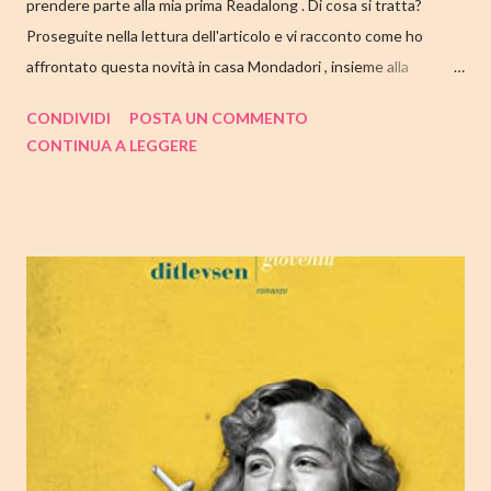
prendere parte alla mia prima Readalong . Di cosa si tratta?
Proseguite nella lettura dell'articolo e vi racconto come ho
affrontato questa novità in casa Mondadori , insieme alla
collaborazione di Tandem Collective e, a entrambi, vanno i miei
CONDIVIDI
POSTA UN COMMENTO
ringraziamenti. Nell'articolo di seguito parliamo quindi di " I nostri
CONTINUA A LEGGERE
cuori perduti " di Celeste Ng , con tutte le mie impressioni al suo
termine. Buone letture❤ TITOLO: I NOSTRI CUORI PERDUTI
AUTRICE: CELESTE NG DATA DI PUBBLICAZIONE: 11
OTTOBRE 2022 CASA EDITRICE: MONDADORI GENERE:
ROMANZO PAGINE: 348 PREZZO: 19.00/EBOOK 10.99 Link
Amazon TRAMA Bird è un ragazzino di dodici anni che vive a
Cambridge, Massachusetts, con suo padre, un ex linguista ora
impiegato nella biblioteca universitaria di fronte a casa. Sua
madre, Margaret, una poetessa di origini cinesi, li ha abbandonati
quando lui aveva solo nove anni in circostanze misteriose, dopo
che una sua poesi...