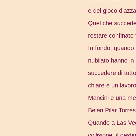
e del gioco d’azz
Quel che succede 
restare confinato 
In fondo, quando u
nubilato hanno i
succedere di tutto
chiare e un lavor
Mancini e una mes
Belen Pilar Torre
Quando a Las Veg
collisione, il des