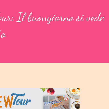
ur: Il buongiorno si vede
to