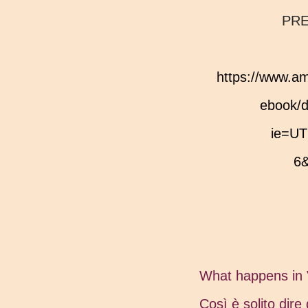
PR
https://www.amazon.it/buongiorno-vede-dal-marito-
ebook/
ie=UT
6&
What happens in 
Così è solito dire 