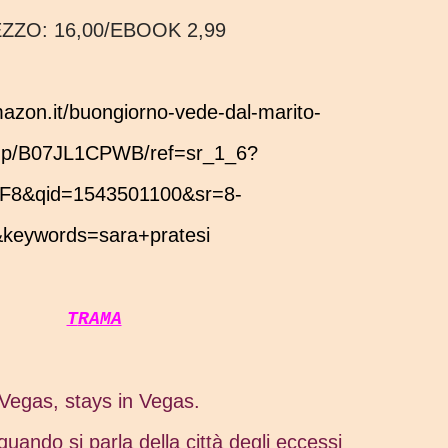
EZZO:
16,00/EBOOK 2,99
dp/B07JL1CPWB/ref=sr_1_6?
F8&qid=1543501100&sr=8-
keywords=sara+pratesi
TRAMA
Vegas, stays in Vegas.
quando si parla della città degli eccessi