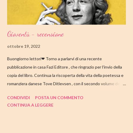
che una sua poesi...
Gioventù - recensione
ottobre 19, 2022
Buongiorno lettori❤ Torno a parlarvi di una recente
pubblicazione in casa Fazi Editore , che ringrazio per l'invio della
copia del libro. Continua la riscoperta della vita della poetessa e
romanziera danese Tove Ditlevsen , con il secondo volume della
trilogia di Copenaghen, " Gioventù ". Nell'articolo di seguito,
CONDIVIDI
POSTA UN COMMENTO
come sempre, trovate tutte le mie impressioni al suo termine.
CONTINUA A LEGGERE
Buone letture❤ TITOLO: GIOVENTU' SERIE: TRILOGIA DI
COPENAGHEN #2 AUTRICE: TOVE DITLEVSEN DATA DI
PUBBLICAZIONE: 04 OTTOBRE 2022 CASA EDITRICE: FAZI