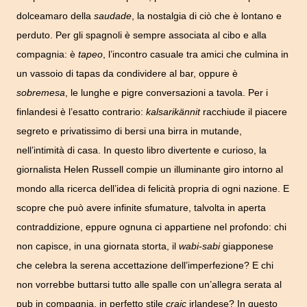
dolceamaro della
saudade
, la nostalgia di ciò che è lontano e
perduto. Per gli spagnoli è sempre associata al cibo e alla
compagnia: è
tapeo
, l’incontro casuale tra amici che culmina in
un vassoio di tapas da condividere al bar, oppure è
sobremesa
, le lunghe e pigre conversazioni a tavola. Per i
finlandesi è l’esatto contrario:
kalsarikännit
racchiude il piacere
segreto e privatissimo di bersi una birra in mutande,
nell’intimità di casa. In questo libro divertente e curioso, la
giornalista Helen Russell compie un illuminante giro intorno al
mondo alla ricerca dell’idea di felicità propria di ogni nazione. E
scopre che può avere infinite sfumature, talvolta in aperta
contraddizione, eppure ognuna ci appartiene nel profondo: chi
non capisce, in una giornata storta, il
wabi-sabi
giapponese
che celebra la serena accettazione dell’imperfezione? E chi
non vorrebbe buttarsi tutto alle spalle con un’allegra serata al
pub in compagnia, in perfetto stile
craic
irlandese? In questo