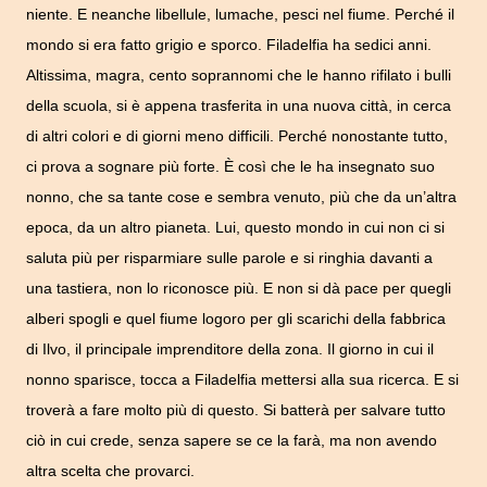
niente. E neanche libellule, lumache, pesci nel fiume. Perché il
mondo si era fatto grigio e sporco.
Filadelfia ha sedici anni.
Altissima, magra, cento soprannomi che le hanno rifilato i bulli
della scuola, si è appena trasferita in una nuova città, in cerca
di altri colori e di giorni meno difficili.
Perché nonostante tutto,
ci prova a sognare più forte. È così che le ha insegnato suo
nonno, che sa tante cose e sembra venuto, più che da un’altra
epoca, da un altro pianeta. Lui, questo mondo in cui non ci si
saluta più per risparmiare sulle parole e si ringhia davanti a
una tastiera, non lo riconosce più. E non si dà pace per quegli
alberi spogli e quel fiume logoro per gli scarichi della fabbrica
di Ilvo, il principale imprenditore della zona.
Il giorno in cui il
nonno sparisce, tocca a Filadelfia mettersi alla sua ricerca. E si
troverà a fare molto più di questo. Si batterà per salvare tutto
ciò in cui crede, senza sapere se ce la farà, ma non avendo
altra scelta che provarci.