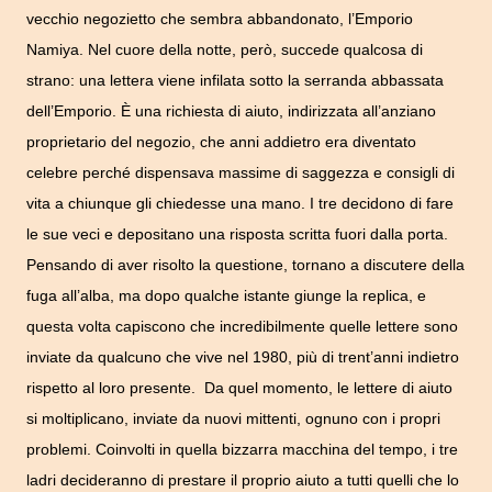
vecchio negozietto che sembra abbandonato, l’Emporio
Namiya. Nel cuore della notte, però, succede qualcosa di
strano: una lettera viene infilata sotto la serranda abbassata
dell’Emporio. È una richiesta di aiuto, indirizzata all’anziano
proprietario del negozio, che anni addietro era diventato
celebre perché dispensava massime di saggezza e consigli di
vita a chiunque gli chiedesse una mano. I tre decidono di fare
le sue veci e depositano una risposta scritta fuori dalla porta.
Pensando di aver risolto la questione, tornano a discutere della
fuga all’alba, ma dopo qualche istante giunge la replica, e
questa volta capiscono che incredibilmente quelle lettere sono
inviate da qualcuno che vive nel 1980, più di trent’anni indietro
rispetto al loro presente. Da quel momento, le lettere di aiuto
si moltiplicano, inviate da nuovi mittenti, ognuno con i propri
problemi. Coinvolti in quella bizzarra macchina del tempo, i tre
ladri decideranno di prestare il proprio aiuto a tutti quelli che lo