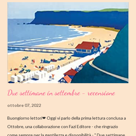
EDITORE GENERE: AUTOBIOGRAFIA PAGINE: 176 PREZZO:
14.25/EBOOK 8.99 Link Amazon TRAMA Dopo "Infanzia", il
secondo capitolo della trilogia di Copenaghen, grande classico
della letteratura danese oggi riscoperto e acclamato a livello
internazionale. La piccola Tove è cresciuta in fretta: costretta ad
abbandonare la scuola molto presto, a quattordici anni compie i
primi passi nel mondo del lavoro. Indossato il vestito buono e
infilato il ...
Due settimane in settembre - recensione
ottobre 07, 2022
Buongiorno lettori❤ Oggi vi parlo della prima lettura conclusa a
Ottobre, una collaborazione con Fazi Editore - che ringrazio
come sempre per la gentilezza e disponibilità - " Due settimane