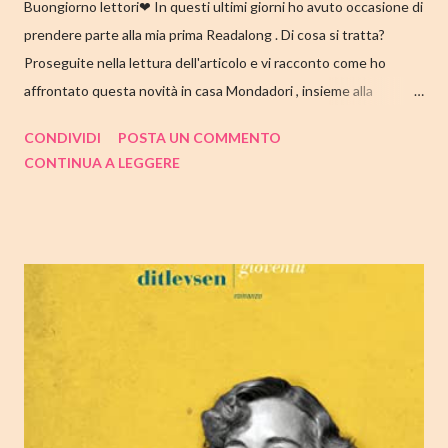
Buongiorno lettori❤ In questi ultimi giorni ho avuto occasione di
prendere parte alla mia prima Readalong . Di cosa si tratta?
Proseguite nella lettura dell'articolo e vi racconto come ho
affrontato questa novità in casa Mondadori , insieme alla
collaborazione di Tandem Collective e, a entrambi, vanno i miei
CONDIVIDI
POSTA UN COMMENTO
ringraziamenti. Nell'articolo di seguito parliamo quindi di " I nostri
CONTINUA A LEGGERE
cuori perduti " di Celeste Ng , con tutte le mie impressioni al suo
termine. Buone letture❤ TITOLO: I NOSTRI CUORI PERDUTI
AUTRICE: CELESTE NG DATA DI PUBBLICAZIONE: 11
OTTOBRE 2022 CASA EDITRICE: MONDADORI GENERE:
ROMANZO PAGINE: 348 PREZZO: 19.00/EBOOK 10.99 Link
Amazon TRAMA Bird è un ragazzino di dodici anni che vive a
Cambridge, Massachusetts, con suo padre, un ex linguista ora
impiegato nella biblioteca universitaria di fronte a casa. Sua
madre, Margaret, una poetessa di origini cinesi, li ha abbandonati
quando lui aveva solo nove anni in circostanze misteriose, dopo