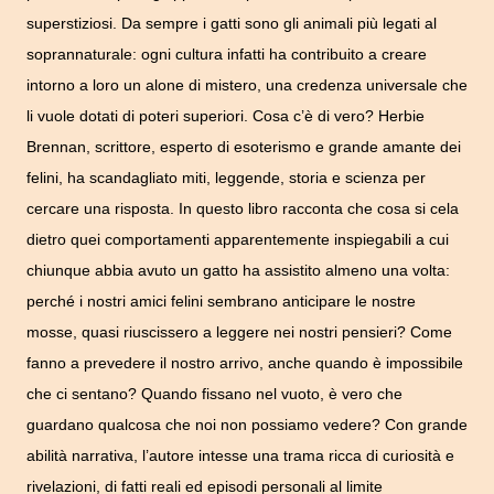
superstiziosi. Da sempre i gatti sono gli animali più legati al
soprannaturale: ogni cultura infatti ha contribuito a creare
intorno a loro un alone di mistero, una credenza universale che
li vuole dotati di poteri superiori. Cosa c’è di vero? Herbie
Brennan, scrittore, esperto di esoterismo e grande amante dei
felini, ha scandagliato miti, leggende, storia e scienza per
cercare una risposta. In questo libro racconta che cosa si cela
dietro quei comportamenti apparentemente inspiegabili a cui
chiunque abbia avuto un gatto ha assistito almeno una volta:
perché i nostri amici felini sembrano anticipare le nostre
mosse, quasi riuscissero a leggere nei nostri pensieri? Come
fanno a prevedere il nostro arrivo, anche quando è impossibile
che ci sentano? Quando fissano nel vuoto, è vero che
guardano qualcosa che noi non possiamo vedere? Con grande
abilità narrativa, l’autore intesse una trama ricca di curiosità e
rivelazioni, di fatti reali ed episodi personali al limite