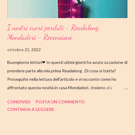
I nostri cuori perduti - Readalong
Mondadori - Recensione
ottobre 21, 2022
Buongiorno lettori❤ In questi ultimi giorni ho avuto occasione di
prendere parte alla mia prima Readalong . Di cosa si tratta?
Proseguite nella lettura dell'articolo e vi racconto come ho
affrontato questa novità in casa Mondadori , insieme alla
collaborazione di Tandem Collective e, a entrambi, vanno i miei
CONDIVIDI
POSTA UN COMMENTO
ringraziamenti. Nell'articolo di seguito parliamo quindi di " I nostri
CONTINUA A LEGGERE
cuori perduti " di Celeste Ng , con tutte le mie impressioni al suo
termine. Buone letture❤ TITOLO: I NOSTRI CUORI PERDUTI
AUTRICE: CELESTE NG DATA DI PUBBLICAZIONE: 11