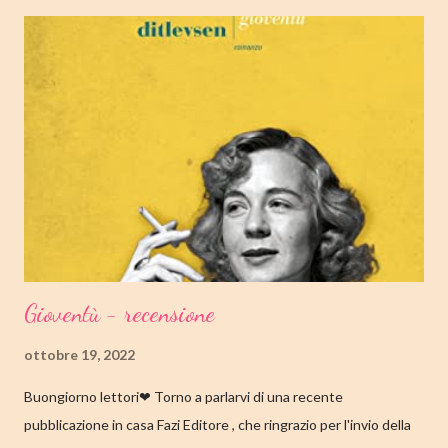
OTTOBRE 2022 CASA EDITRICE: MONDADORI GENERE:
ROMANZO PAGINE: 348 PREZZO: 19.00/EBOOK 10.99 Link
Amazon TRAMA Bird è un ragazzino di dodici anni che vive a
Cambridge, Massachusetts, con suo padre, un ex linguista ora
impiegato nella biblioteca universitaria di fronte a casa. Sua
madre, Margaret, una poetessa di origini cinesi, li ha abbandonati
quando lui aveva solo nove anni in circostanze misteriose, dopo
che una sua poesi...
Gioventù - recensione
ottobre 19, 2022
Buongiorno lettori❤ Torno a parlarvi di una recente
pubblicazione in casa Fazi Editore , che ringrazio per l'invio della