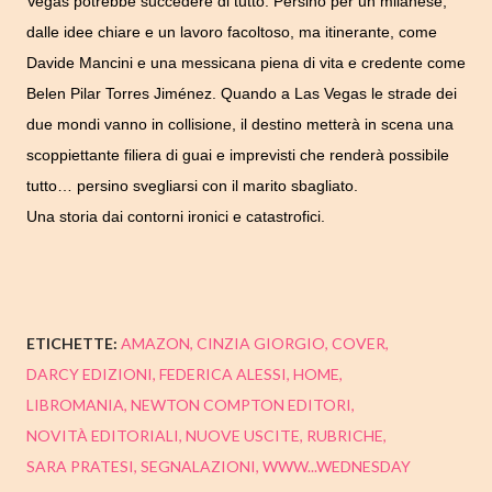
Vegas potrebbe succedere di tutto. Persino per un milanese,
dalle idee chiare e un lavoro facoltoso, ma itinerante, come
Davide Mancini e una messicana piena di vita e credente come
Belen Pilar Torres Jiménez.
Quando a Las Vegas le strade dei
due mondi vanno in collisione, il destino metterà in scena una
scoppiettante filiera di guai e imprevisti che renderà possibile
tutto… persino svegliarsi con il marito sbagliato.
Una storia dai contorni ironici e catastrofici.
ETICHETTE:
AMAZON
CINZIA GIORGIO
COVER
DARCY EDIZIONI
FEDERICA ALESSI
HOME
LIBROMANIA
NEWTON COMPTON EDITORI
NOVITÀ EDITORIALI
NUOVE USCITE
RUBRICHE
SARA PRATESI
SEGNALAZIONI
WWW...WEDNESDAY