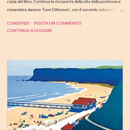
copia del libro. Continua la riscoperta della vita della poetessa e
romanziera danese Tove Ditlevsen , con il secondo volume della
trilogia di Copenaghen, " Gioventù ". Nell'articolo di seguito,
CONDIVIDI
POSTA UN COMMENTO
come sempre, trovate tutte le mie impressioni al suo termine.
CONTINUA A LEGGERE
Buone letture❤ TITOLO: GIOVENTU' SERIE: TRILOGIA DI
COPENAGHEN #2 AUTRICE: TOVE DITLEVSEN DATA DI
PUBBLICAZIONE: 04 OTTOBRE 2022 CASA EDITRICE: FAZI
EDITORE GENERE: AUTOBIOGRAFIA PAGINE: 176 PREZZO:
14.25/EBOOK 8.99 Link Amazon TRAMA Dopo "Infanzia", il
secondo capitolo della trilogia di Copenaghen, grande classico
della letteratura danese oggi riscoperto e acclamato a livello
internazionale. La piccola Tove è cresciuta in fretta: costretta ad
abbandonare la scuola molto presto, a quattordici anni compie i
primi passi nel mondo del lavoro. Indossato il vestito buono e
infilato il ...