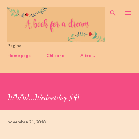
Passa ai contenuti principali
Pagine
Home page
Chi sono
Altro…
WWW...Wednesday #41
novembre 21, 2018