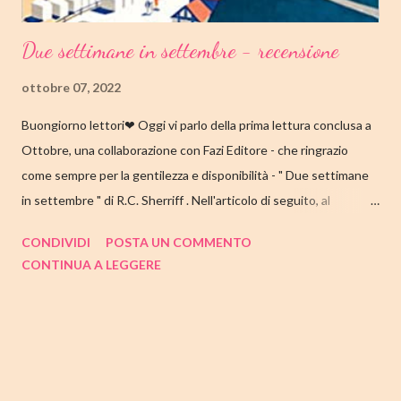
Due settimane in settembre - recensione
ottobre 07, 2022
Buongiorno lettori❤ Oggi vi parlo della prima lettura conclusa a
Ottobre, una collaborazione con Fazi Editore - che ringrazio
come sempre per la gentilezza e disponibilità - " Due settimane
in settembre " di R.C. Sherriff . Nell'articolo di seguito, al
consueto, le mie impressioni al suo termine. Buone letture❤
CONDIVIDI
POSTA UN COMMENTO
TITOLO: DUE SETTIMANE IN SETTEMBRE AUTORE: R.C.
CONTINUA A LEGGERE
SHERRIFF DATA DI PUBBLICAZIONE: 13 SETTEMBRE 2022
CASA EDITRICE: FAZI EDITORE GENERE: ROMANZO
PAGINE: 352 PREZZO: 17.57/EBOOK 9.99 Link Amazon
TRAMA Ecco a voi la famiglia Stevens, intenta a prepararsi per la
consueta vacanza annuale sulla costa inglese. I coniugi Stevens
hanno visitato Bognor Regis per la prima volta durante la luna di