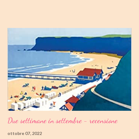
Buone letture❤ TITOLO: GIOVENTU' SERIE: TRILOGIA DI
COPENAGHEN #2 AUTRICE: TOVE DITLEVSEN DATA DI
PUBBLICAZIONE: 04 OTTOBRE 2022 CASA EDITRICE: FAZI
EDITORE GENERE: AUTOBIOGRAFIA PAGINE: 176 PREZZO:
14.25/EBOOK 8.99 Link Amazon TRAMA Dopo "Infanzia", il
secondo capitolo della trilogia di Copenaghen, grande classico
della letteratura danese oggi riscoperto e acclamato a livello
internazionale. La piccola Tove è cresciuta in fretta: costretta ad
abbandonare la scuola molto presto, a quattordici anni compie i
primi passi nel mondo del lavoro. Indossato il vestito buono e
infilato il ...
Due settimane in settembre - recensione
ottobre 07, 2022