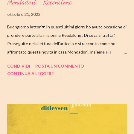
Mondadori - Recensione
ottobre 21, 2022
Buongiorno lettori❤ In questi ultimi giorni ho avuto occasione di
prendere parte alla mia prima Readalong . Di cosa si tratta?
Proseguite nella lettura dell'articolo e vi racconto come ho
affrontato questa novità in casa Mondadori , insieme alla
collaborazione di Tandem Collective e, a entrambi, vanno i miei
CONDIVIDI
POSTA UN COMMENTO
ringraziamenti. Nell'articolo di seguito parliamo quindi di " I nostri
CONTINUA A LEGGERE
cuori perduti " di Celeste Ng , con tutte le mie impressioni al suo
termine. Buone letture❤ TITOLO: I NOSTRI CUORI PERDUTI
AUTRICE: CELESTE NG DATA DI PUBBLICAZIONE: 11
OTTOBRE 2022 CASA EDITRICE: MONDADORI GENERE:
ROMANZO PAGINE: 348 PREZZO: 19.00/EBOOK 10.99 Link
Amazon TRAMA Bird è un ragazzino di dodici anni che vive a
Cambridge, Massachusetts, con suo padre, un ex linguista ora