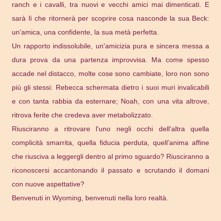
ranch e i cavalli, tra nuovi e vecchi amici mai dimenticati. E
sarà lì che ritornerà per scoprire cosa nasconde la sua Beck:
un'amica, una confidente, la sua metà perfetta.
Un rapporto indissolubile, un'amicizia pura e sincera messa a
dura prova da una partenza improvvisa. Ma come spesso
accade nel distacco, molte cose sono cambiate, loro non sono
più gli stessi: Rebecca schermata dietro i suoi muri invalicabili
e con tanta rabbia da esternare; Noah, con una vita altrove,
ritrova ferite che credeva aver metabolizzato.
Riusciranno a ritrovare l'uno negli occhi dell'altra quella
complicità smarrita, quella fiducia perduta, quell’anima affine
che riusciva a leggergli dentro al primo sguardo? Riusciranno a
riconoscersi accantonando il passato e scrutando il domani
con nuove aspettative?
Benvenuti in Wyoming, benvenuti nella loro realtà.