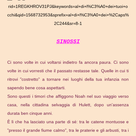
rid=1REGKHROV31PJ&keywords=al+di+l%C3%A0+dei+tuoi+o
cchi&qid=1568732953&sprefix=al+di+l%C3%A0+dei+%2Caps%
2C244&sr=8-1
SINOSSI
Ci sono volte in cui voltarsi indietro fa ancora paura. Ci sono
volte in cui vorresti che il passato restasse tale. Quelle in cui ti
ritrovi "costretto" a tornare nei luoghi della tua infanzia non
sapendo bene cosa aspettarti.
Sono questi i timori che affiggono Noah nel suo viaggio verso
casa, nella cittadina selvaggia di Hulett, dopo un'assenza
durata ben cinque anni.
È lì che ha lasciato una parte di sé: tra le catene montuose e
"presso il grande fiume calmo", tra le praterie e gli arbusti, tra i