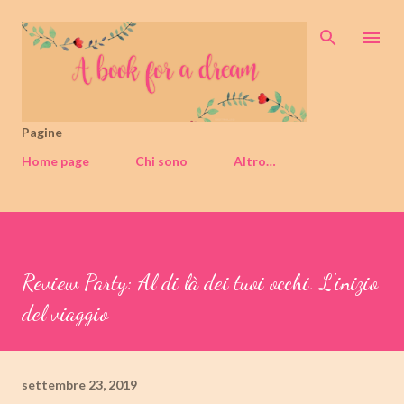
Passa ai contenuti principali
Pagine
Home page
Chi sono
Altro…
Review Party: Al di là dei tuoi occhi. L'inizio
del viaggio
settembre 23, 2019