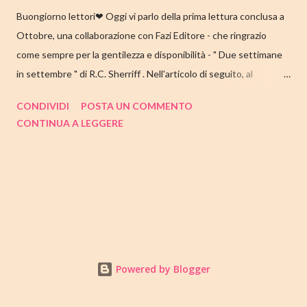
Buongiorno lettori❤ Oggi vi parlo della prima lettura conclusa a
Ottobre, una collaborazione con Fazi Editore - che ringrazio
come sempre per la gentilezza e disponibilità - " Due settimane
in settembre " di R.C. Sherriff . Nell'articolo di seguito, al
consueto, le mie impressioni al suo termine. Buone letture❤
CONDIVIDI
POSTA UN COMMENTO
TITOLO: DUE SETTIMANE IN SETTEMBRE AUTORE: R.C.
CONTINUA A LEGGERE
SHERRIFF DATA DI PUBBLICAZIONE: 13 SETTEMBRE 2022
CASA EDITRICE: FAZI EDITORE GENERE: ROMANZO
PAGINE: 352 PREZZO: 17.57/EBOOK 9.99 Link Amazon
TRAMA Ecco a voi la famiglia Stevens, intenta a prepararsi per la
consueta vacanza annuale sulla costa inglese. I coniugi Stevens
hanno visitato Bognor Regis per la prima volta durante la luna di
miele e, da allora, questo viaggio è tradizione: ogni anno,
accompagnati dai tre figli, alloggiano nella stessa pensione e
Powered by Blogger
seguono lo stesso programma accuratamente affinato. La
pensione Vistamare è sempre più dimessa, ma che felicità