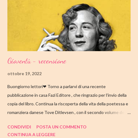
impiegato nella biblioteca universitaria di fronte a casa. Sua
madre, Margaret, una poetessa di origini cinesi, li ha abbandonati
quando lui aveva solo nove anni in circostanze misteriose, dopo
che una sua poesi...
Gioventù - recensione
ottobre 19, 2022
Buongiorno lettori❤ Torno a parlarvi di una recente
pubblicazione in casa Fazi Editore , che ringrazio per l'invio della
copia del libro. Continua la riscoperta della vita della poetessa e
romanziera danese Tove Ditlevsen , con il secondo volume della
trilogia di Copenaghen, " Gioventù ". Nell'articolo di seguito,
CONDIVIDI
POSTA UN COMMENTO
come sempre, trovate tutte le mie impressioni al suo termine.
CONTINUA A LEGGERE