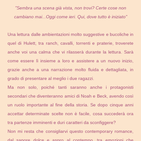
"Sembra una scena già vista, non trovi? Certe cose non
cambiano mai...Oggi come ieri. Qui, dove tutto è iniziato"
Una lettura dalle ambientazioni molto suggestive e bucoliche in
quel di Hulett, tra ranch, cavalli, torrenti e praterie, troverete
anche voi una calma che vi rilasserà durante la lettura. Sarà
come essere lì insieme a loro e assistere a un nuovo inizio,
grazie anche a una narrazione molto fluida e dettagliata, in
grado di presentare al meglio i due ragazzi.
Ma non solo, poiché tanti saranno anche i protagonisti
secondari che diventeranno amici di Noah e Beck, avendo così
un ruolo importante al fine della storia. Se dopo cinque anni
accettar determinate scelte non è facile, cosa succederà ora
tra partenze imminenti e duri caratteri da sconfiggere?
Non mi resta che consigliarvi questo contemporary romance,
dal sapore dolce e aspro al contempo, tra emozioni che