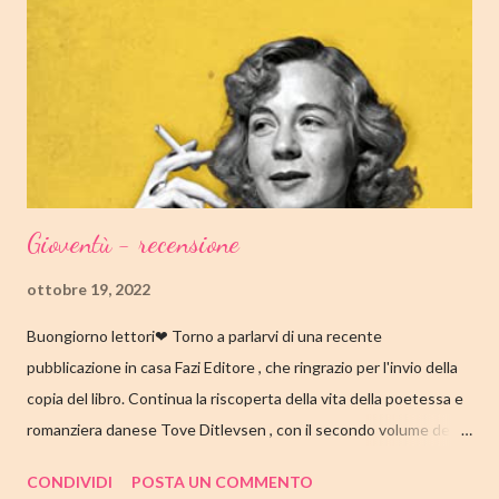
impiegato nella biblioteca universitaria di fronte a casa. Sua
madre, Margaret, una poetessa di origini cinesi, li ha abbandonati
quando lui aveva solo nove anni in circostanze misteriose, dopo
che una sua poesi...
Gioventù - recensione
ottobre 19, 2022
Buongiorno lettori❤ Torno a parlarvi di una recente
pubblicazione in casa Fazi Editore , che ringrazio per l'invio della
copia del libro. Continua la riscoperta della vita della poetessa e
romanziera danese Tove Ditlevsen , con il secondo volume della
trilogia di Copenaghen, " Gioventù ". Nell'articolo di seguito,
CONDIVIDI
POSTA UN COMMENTO
come sempre, trovate tutte le mie impressioni al suo termine.