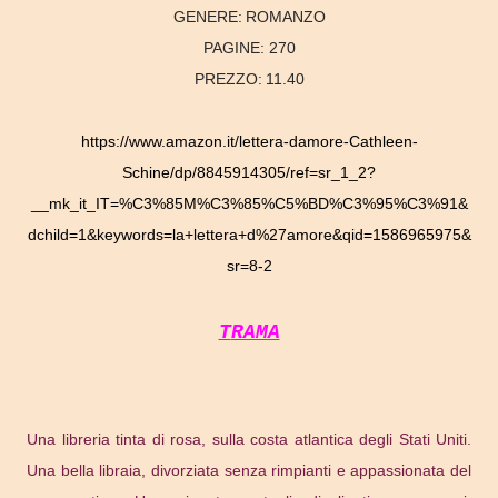
GENERE:
ROMANZO
PAGINE:
270
PREZZO:
11.40
https://www.amazon.it/lettera-damore-Cathleen-
Schine/dp/8845914305/ref=sr_1_2?
__mk_it_IT=%C3%85M%C3%85%C5%BD%C3%95%C3%91&
dchild=1&keywords=la+lettera+d%27amore&qid=1586965975&
sr=8-2
TRAMA
Una libreria tinta di rosa, sulla costa atlantica degli Stati Uniti.
Una bella libraia, divorziata senza rimpianti e appassionata del