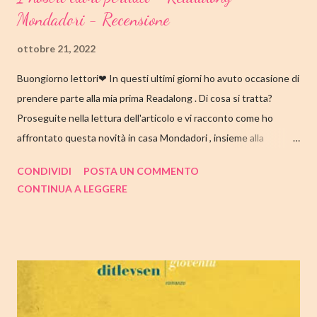
Mondadori - Recensione
ottobre 21, 2022
Buongiorno lettori❤ In questi ultimi giorni ho avuto occasione di
prendere parte alla mia prima Readalong . Di cosa si tratta?
Proseguite nella lettura dell'articolo e vi racconto come ho
affrontato questa novità in casa Mondadori , insieme alla
collaborazione di Tandem Collective e, a entrambi, vanno i miei
CONDIVIDI
POSTA UN COMMENTO
ringraziamenti. Nell'articolo di seguito parliamo quindi di " I nostri
CONTINUA A LEGGERE
cuori perduti " di Celeste Ng , con tutte le mie impressioni al suo
termine. Buone letture❤ TITOLO: I NOSTRI CUORI PERDUTI
AUTRICE: CELESTE NG DATA DI PUBBLICAZIONE: 11
OTTOBRE 2022 CASA EDITRICE: MONDADORI GENERE:
ROMANZO PAGINE: 348 PREZZO: 19.00/EBOOK 10.99 Link
Amazon TRAMA Bird è un ragazzino di dodici anni che vive a
Cambridge, Massachusetts, con suo padre, un ex linguista ora