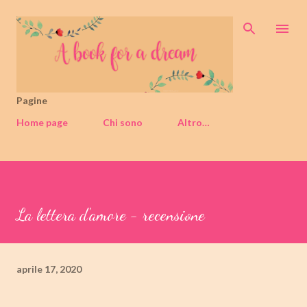
Passa ai contenuti principali
Pagine
Home page
Chi sono
Altro…
La lettera d'amore - recensione
aprile 17, 2020