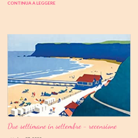
CONTINUA A LEGGERE
Buone letture❤ TITOLO: GIOVENTU' SERIE: TRILOGIA DI
COPENAGHEN #2 AUTRICE: TOVE DITLEVSEN DATA DI
PUBBLICAZIONE: 04 OTTOBRE 2022 CASA EDITRICE: FAZI
EDITORE GENERE: AUTOBIOGRAFIA PAGINE: 176 PREZZO:
14.25/EBOOK 8.99 Link Amazon TRAMA Dopo "Infanzia", il
secondo capitolo della trilogia di Copenaghen, grande classico
della letteratura danese oggi riscoperto e acclamato a livello
internazionale. La piccola Tove è cresciuta in fretta: costretta ad
abbandonare la scuola molto presto, a quattordici anni compie i
primi passi nel mondo del lavoro. Indossato il vestito buono e
infilato il ...
Due settimane in settembre - recensione