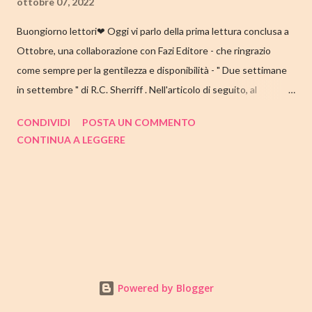
ottobre 07, 2022
Buongiorno lettori❤ Oggi vi parlo della prima lettura conclusa a
Ottobre, una collaborazione con Fazi Editore - che ringrazio
come sempre per la gentilezza e disponibilità - " Due settimane
in settembre " di R.C. Sherriff . Nell'articolo di seguito, al
consueto, le mie impressioni al suo termine. Buone letture❤
CONDIVIDI
POSTA UN COMMENTO
TITOLO: DUE SETTIMANE IN SETTEMBRE AUTORE: R.C.
CONTINUA A LEGGERE
SHERRIFF DATA DI PUBBLICAZIONE: 13 SETTEMBRE 2022
CASA EDITRICE: FAZI EDITORE GENERE: ROMANZO
PAGINE: 352 PREZZO: 17.57/EBOOK 9.99 Link Amazon
TRAMA Ecco a voi la famiglia Stevens, intenta a prepararsi per la
consueta vacanza annuale sulla costa inglese. I coniugi Stevens
hanno visitato Bognor Regis per la prima volta durante la luna di
miele e, da allora, questo viaggio è tradizione: ogni anno,
accompagnati dai tre figli, alloggiano nella stessa pensione e
Powered by Blogger
seguono lo stesso programma accuratamente affinato. La