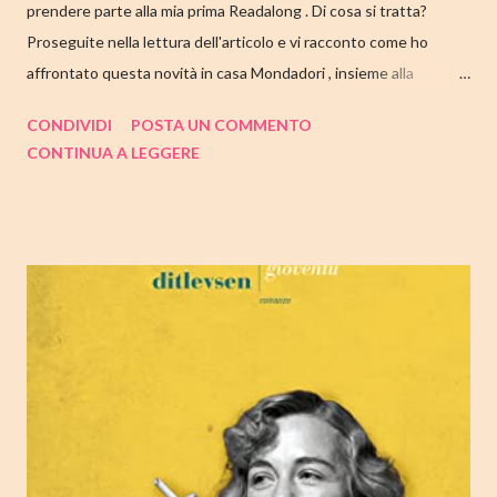
prendere parte alla mia prima Readalong . Di cosa si tratta?
Proseguite nella lettura dell'articolo e vi racconto come ho
affrontato questa novità in casa Mondadori , insieme alla
collaborazione di Tandem Collective e, a entrambi, vanno i miei
CONDIVIDI
POSTA UN COMMENTO
ringraziamenti. Nell'articolo di seguito parliamo quindi di " I nostri
CONTINUA A LEGGERE
cuori perduti " di Celeste Ng , con tutte le mie impressioni al suo
termine. Buone letture❤ TITOLO: I NOSTRI CUORI PERDUTI
AUTRICE: CELESTE NG DATA DI PUBBLICAZIONE: 11
OTTOBRE 2022 CASA EDITRICE: MONDADORI GENERE:
ROMANZO PAGINE: 348 PREZZO: 19.00/EBOOK 10.99 Link
Amazon TRAMA Bird è un ragazzino di dodici anni che vive a
Cambridge, Massachusetts, con suo padre, un ex linguista ora
impiegato nella biblioteca universitaria di fronte a casa. Sua
madre, Margaret, una poetessa di origini cinesi, li ha abbandonati
quando lui aveva solo nove anni in circostanze misteriose, dopo
che una sua poesi...