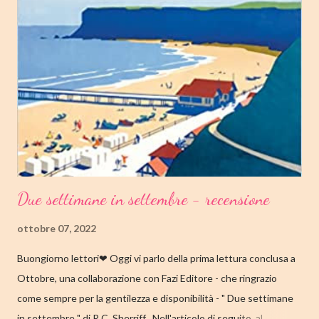
14.25/EBOOK 8.99 Link Amazon TRAMA Dopo "Infanzia", il
secondo capitolo della trilogia di Copenaghen, grande classico
della letteratura danese oggi riscoperto e acclamato a livello
internazionale. La piccola Tove è cresciuta in fretta: costretta ad
abbandonare la scuola molto presto, a quattordici anni compie i
primi passi nel mondo del lavoro. Indossato il vestito buono e
infilato il ...
Due settimane in settembre - recensione
ottobre 07, 2022
Buongiorno lettori❤ Oggi vi parlo della prima lettura conclusa a
Ottobre, una collaborazione con Fazi Editore - che ringrazio
come sempre per la gentilezza e disponibilità - " Due settimane
in settembre " di R.C. Sherriff . Nell'articolo di seguito, al