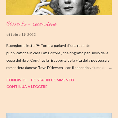
Gioventù - recensione
ottobre 19, 2022
Buongiorno lettori❤ Torno a parlarvi di una recente
pubblicazione in casa Fazi Editore , che ringrazio per l'invio della
copia del libro. Continua la riscoperta della vita della poetessa e
romanziera danese Tove Ditlevsen , con il secondo volume della
trilogia di Copenaghen, " Gioventù ". Nell'articolo di seguito,
CONDIVIDI
POSTA UN COMMENTO
come sempre, trovate tutte le mie impressioni al suo termine.
CONTINUA A LEGGERE
Buone letture❤ TITOLO: GIOVENTU' SERIE: TRILOGIA DI
COPENAGHEN #2 AUTRICE: TOVE DITLEVSEN DATA DI
PUBBLICAZIONE: 04 OTTOBRE 2022 CASA EDITRICE: FAZI
EDITORE GENERE: AUTOBIOGRAFIA PAGINE: 176 PREZZO: