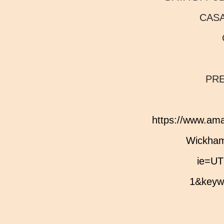
CAS
PR
https://www.amazon.it/signora-dei-funerali-Madeleine-
Wickham
ie=UT
1&keywo