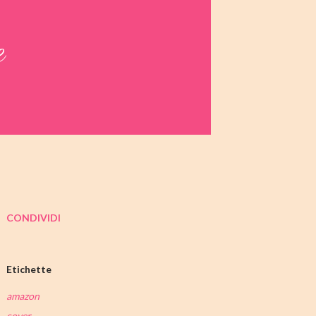
e
CONDIVIDI
Etichette
amazon
cover