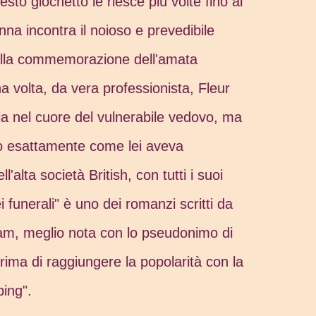
esto giochetto le riesce più volte fino al
onna incontra il noioso e prevedibile
alla commemorazione dell'amata
 volta, da vera professionista, Fleur
ia nel cuore del vulnerabile vedovo, ma
o esattamente come lei aveva
ll'alta società British, con tutti i suoi
i funerali" è uno dei romanzi scritti da
m, meglio nota con lo pseudonimo di
rima di raggiungere la popolarità con la
ping".