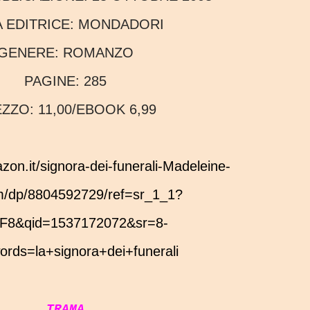
A EDITRICE:
MONDADORI
GENERE:
ROMANZO
PAGINE:
285
EZZO:
11,00/EBOOK 6,99
/dp/8804592729/ref=sr_1_1?
F8&qid=1537172072&sr=8-
rds=la+signora+dei+funerali
TRAMA