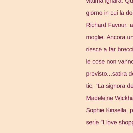
vittima ignara. Qu
giorno in cui la d
Richard Favour, 
moglie. Ancora una
riesce a far brecc
le cose non vann
previsto...satira de
tic, "La signora de
Madeleine Wickha
Sophie Kinsella, p
serie "I love shop