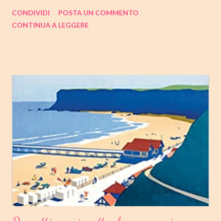
trilogia di Copenaghen, " Gioventù ". Nell'articolo di seguito,
CONDIVIDI
POSTA UN COMMENTO
come sempre, trovate tutte le mie impressioni al suo termine.
CONTINUA A LEGGERE
Buone letture❤ TITOLO: GIOVENTU' SERIE: TRILOGIA DI
COPENAGHEN #2 AUTRICE: TOVE DITLEVSEN DATA DI
PUBBLICAZIONE: 04 OTTOBRE 2022 CASA EDITRICE: FAZI
EDITORE GENERE: AUTOBIOGRAFIA PAGINE: 176 PREZZO:
14.25/EBOOK 8.99 Link Amazon TRAMA Dopo "Infanzia", il
secondo capitolo della trilogia di Copenaghen, grande classico
della letteratura danese oggi riscoperto e acclamato a livello
internazionale. La piccola Tove è cresciuta in fretta: costretta ad
abbandonare la scuola molto presto, a quattordici anni compie i
primi passi nel mondo del lavoro. Indossato il vestito buono e
infilato il ...