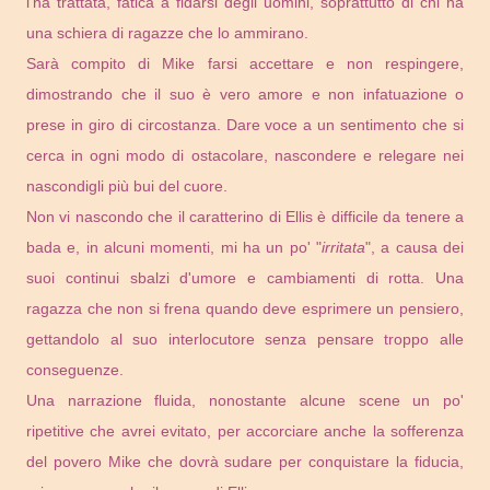
l'ha trattata, fatica a fidarsi degli uomini, soprattutto di chi ha
una schiera di ragazze che lo ammirano.
Sarà compito di Mike farsi accettare e non respingere,
dimostrando che il suo è vero amore e non infatuazione o
prese in giro di circostanza. Dare voce a un sentimento che si
cerca in ogni modo di ostacolare, nascondere e relegare nei
nascondigli più bui del cuore.
Non vi nascondo che il caratterino di Ellis è difficile da tenere a
bada e, in alcuni momenti, mi ha un po' "
irritata
", a causa dei
suoi continui sbalzi d'umore e cambiamenti di rotta. Una
ragazza che non si frena quando deve esprimere un pensiero,
gettandolo al suo interlocutore senza pensare troppo alle
conseguenze.
Una narrazione fluida, nonostante alcune scene un po'
ripetitive che avrei evitato, per accorciare anche la sofferenza
del povero Mike che dovrà sudare per conquistare la fiducia,