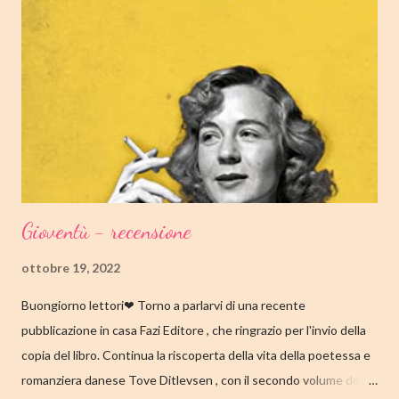
Amazon TRAMA Bird è un ragazzino di dodici anni che vive a
Cambridge, Massachusetts, con suo padre, un ex linguista ora
impiegato nella biblioteca universitaria di fronte a casa. Sua
madre, Margaret, una poetessa di origini cinesi, li ha abbandonati
quando lui aveva solo nove anni in circostanze misteriose, dopo
che una sua poesi...
Gioventù - recensione
ottobre 19, 2022
Buongiorno lettori❤ Torno a parlarvi di una recente
pubblicazione in casa Fazi Editore , che ringrazio per l'invio della
copia del libro. Continua la riscoperta della vita della poetessa e
romanziera danese Tove Ditlevsen , con il secondo volume della