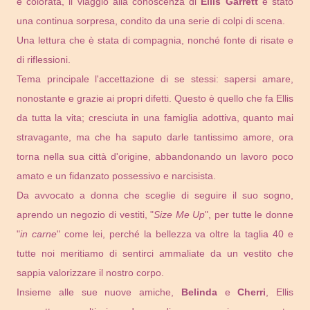
e colorata, il viaggio alla conoscenza di
Ellis Garrett
è stato
una continua sorpresa, condito da una serie di colpi di scena.
Una lettura che è stata di compagnia, nonché fonte di risate e
di riflessioni.
Tema principale l'accettazione di se stessi: sapersi amare,
nonostante e grazie ai propri difetti. Questo è quello che fa Ellis
da tutta la vita; cresciuta in una famiglia adottiva, quanto mai
stravagante, ma che ha saputo darle tantissimo amore, ora
torna nella sua città d'origine, abbandonando un lavoro poco
amato e un fidanzato possessivo e narcisista.
Da avvocato a donna che sceglie di seguire il suo sogno,
aprendo un negozio di vestiti, "
Size Me Up
", per tutte le donne
"
in carne
" come lei, perché la bellezza va oltre la taglia 40 e
tutte noi meritiamo di sentirci ammaliate da un vestito che
sappia valorizzare il nostro corpo.
Insieme alle sue nuove amiche,
Belinda
e
Cherri
, Ellis