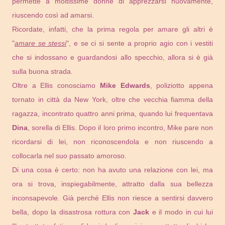
permette a moltissime donne di apprezzarsi nuovamente,
riuscendo così ad amarsi.
Ricordate, infatti, che la prima regola per amare gli altri è
"
amare se stessi
", e se ci si sente a proprio agio con i vestiti
che si indossano e guardandosi allo specchio, allora si è già
sulla buona strada.
Oltre a Ellis conosciamo
Mike Edwards
, poliziotto appena
tornato in città da New York, oltre che vecchia fiamma della
ragazza, incontrato quattro anni prima, quando lui frequentava
Dina
, sorella di Ellis. Dopo il loro primo incontro, Mike pare non
ricordarsi di lei, non riconoscendola e non riuscendo a
collocarla nel suo passato amoroso.
Di una cosa è certo: non ha avuto una relazione con lei, ma
ora si trova, inspiegabilmente, attratto dalla sua bellezza
inconsapevole. Già perché Ellis non riesce a sentirsi davvero
bella, dopo la disastrosa rottura con
Jack
e il modo in cui lui