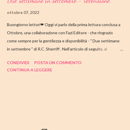
Due settimane in settembre - recensione
ottobre 07, 2022
Buongiorno lettori❤ Oggi vi parlo della prima lettura conclusa a
Ottobre, una collaborazione con Fazi Editore - che ringrazio
come sempre per la gentilezza e disponibilità - " Due settimane
in settembre " di R.C. Sherriff . Nell'articolo di seguito, al
consueto, le mie impressioni al suo termine. Buone letture❤
CONDIVIDI
POSTA UN COMMENTO
TITOLO: DUE SETTIMANE IN SETTEMBRE AUTORE: R.C.
CONTINUA A LEGGERE
SHERRIFF DATA DI PUBBLICAZIONE: 13 SETTEMBRE 2022
CASA EDITRICE: FAZI EDITORE GENERE: ROMANZO
PAGINE: 352 PREZZO: 17.57/EBOOK 9.99 Link Amazon
TRAMA Ecco a voi la famiglia Stevens, intenta a prepararsi per la
consueta vacanza annuale sulla costa inglese. I coniugi Stevens
hanno visitato Bognor Regis per la prima volta durante la luna di
miele e, da allora, questo viaggio è tradizione: ogni anno,