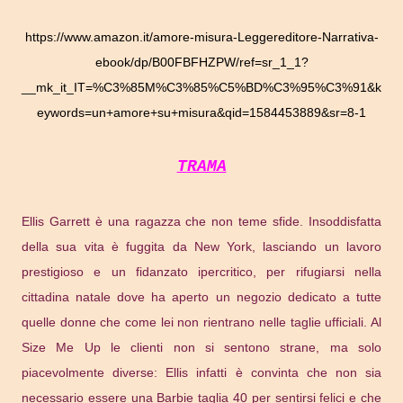
https://www.amazon.it/amore-misura-Leggereditore-Narrativa-
ebook/dp/B00FBFHZPW/ref=sr_1_1?
__mk_it_IT=%C3%85M%C3%85%C5%BD%C3%95%C3%91&k
eywords=un+amore+su+misura&qid=1584453889&sr=8-1
TRAMA
Ellis Garrett è una ragazza che non teme sfide. Insoddisfatta
della sua vita è fuggita da New York, lasciando un lavoro
prestigioso e un fidanzato ipercritico, per rifugiarsi nella
cittadina natale dove ha aperto un negozio dedicato a tutte
quelle donne che come lei non rientrano nelle taglie ufficiali. Al
Size Me Up le clienti non si sentono strane, ma solo
piacevolmente diverse: Ellis infatti è convinta che non sia
necessario essere una Barbie taglia 40 per sentirsi felici e che