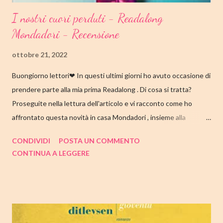
I nostri cuori perduti - Readalong
Mondadori - Recensione
ottobre 21, 2022
Buongiorno lettori❤ In questi ultimi giorni ho avuto occasione di
prendere parte alla mia prima Readalong . Di cosa si tratta?
Proseguite nella lettura dell'articolo e vi racconto come ho
affrontato questa novità in casa Mondadori , insieme alla
collaborazione di Tandem Collective e, a entrambi, vanno i miei
CONDIVIDI
POSTA UN COMMENTO
ringraziamenti. Nell'articolo di seguito parliamo quindi di " I nostri
CONTINUA A LEGGERE
cuori perduti " di Celeste Ng , con tutte le mie impressioni al suo
termine. Buone letture❤ TITOLO: I NOSTRI CUORI PERDUTI
AUTRICE: CELESTE NG DATA DI PUBBLICAZIONE: 11
OTTOBRE 2022 CASA EDITRICE: MONDADORI GENERE:
ROMANZO PAGINE: 348 PREZZO: 19.00/EBOOK 10.99 Link