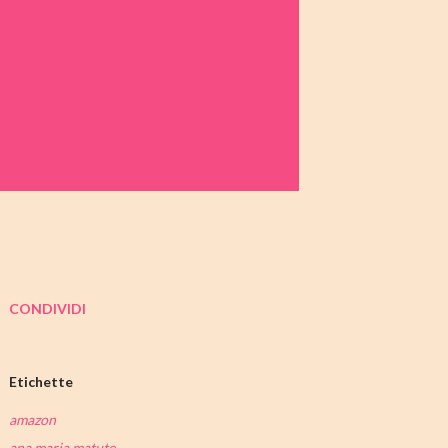
CONDIVIDI
Etichette
amazon
ana maria matute