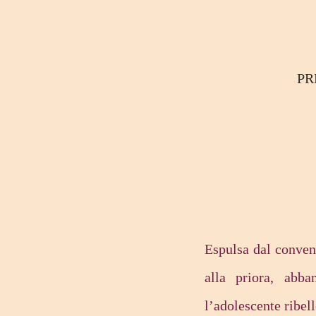
P
Espulsa dal conven
alla priora, abb
l’adolescente ribel