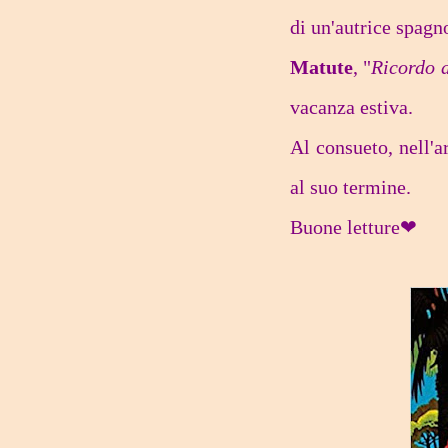
di un'autrice spag
Matute
, "
Ricordo d
vacanza estiva.
Al consueto, nell'a
al suo termine.
Buone letture❤