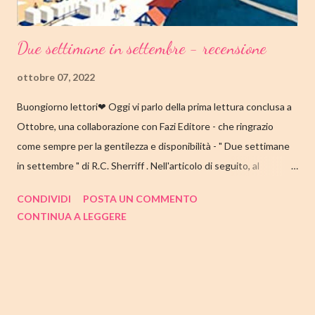
Due settimane in settembre - recensione
ottobre 07, 2022
Buongiorno lettori❤ Oggi vi parlo della prima lettura conclusa a
Ottobre, una collaborazione con Fazi Editore - che ringrazio
come sempre per la gentilezza e disponibilità - " Due settimane
in settembre " di R.C. Sherriff . Nell'articolo di seguito, al
consueto, le mie impressioni al suo termine. Buone letture❤
CONDIVIDI
POSTA UN COMMENTO
TITOLO: DUE SETTIMANE IN SETTEMBRE AUTORE: R.C.
CONTINUA A LEGGERE
SHERRIFF DATA DI PUBBLICAZIONE: 13 SETTEMBRE 2022
CASA EDITRICE: FAZI EDITORE GENERE: ROMANZO
PAGINE: 352 PREZZO: 17.57/EBOOK 9.99 Link Amazon
TRAMA Ecco a voi la famiglia Stevens, intenta a prepararsi per la
consueta vacanza annuale sulla costa inglese. I coniugi Stevens