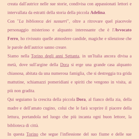
creata dall'autrice nelle sue storie, condivisa con appassionati lettori e
intervallata da estratti della storia della piccola
Adelina
.
Con "
La biblioteca dei sussurri
", oltre a ritrovare quel piacevole
personaggio misterioso e alquanto interessante che è l'
Avvocato
Ferro
, ho rivissuto quelle atmosfere candide, magiche e silenziose che
le parole dell'autrice sanno creare.
Siamo nella
Torino degli anni Settanta
, in un'Italia ancora divisa a
metà, dove sull'argine della
Dora
si erge una grande casa alquanto
chiassosa, abitata da una numerosa famiglia, che si destreggia tra grida
mattutine, schiamazzi pomeridiani e spiriti che vengono in visita, ai
più non gradita.
Qui seguiamo la crescita della piccola
Dora
, al fianco della zia, della
madre e dell'amato cugino, colui che le farà scoprire il piacere della
lettura, portandola nel luogo che più incanta ogni buon lettore, la
biblioteca di città.
In questa
Torino
che segue l'inflessione del suo fiume e delle sue