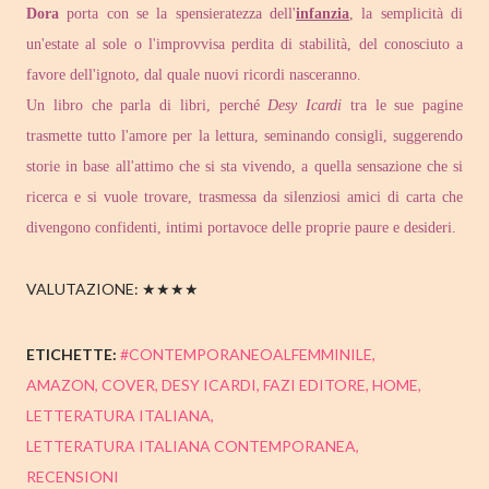
Dora
porta con se la spensieratezza dell'
infanzia
, la semplicità di
un'estate al sole o l'improvvisa perdita di stabilità, del conosciuto a
favore dell'ignoto, dal quale nuovi ricordi nasceranno.
Un libro che parla di libri, perché
Desy Icardi
tra le sue pagine
trasmette tutto l'amore per la lettura, seminando consigli, suggerendo
storie in base all'attimo che si sta vivendo, a quella sensazione che si
ricerca e si vuole trovare, trasmessa da silenziosi amici di carta che
divengono confidenti, intimi portavoce delle proprie paure e desideri.
VALUTAZIONE: ★★★★
ETICHETTE:
#CONTEMPORANEOALFEMMINILE
AMAZON
COVER
DESY ICARDI
FAZI EDITORE
HOME
LETTERATURA ITALIANA
LETTERATURA ITALIANA CONTEMPORANEA
RECENSIONI