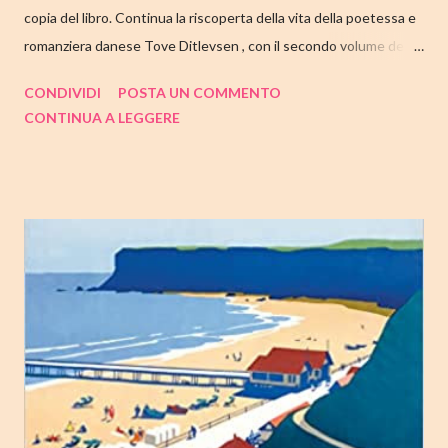
copia del libro. Continua la riscoperta della vita della poetessa e
romanziera danese Tove Ditlevsen , con il secondo volume della
trilogia di Copenaghen, " Gioventù ". Nell'articolo di seguito,
CONDIVIDI
POSTA UN COMMENTO
come sempre, trovate tutte le mie impressioni al suo termine.
CONTINUA A LEGGERE
Buone letture❤ TITOLO: GIOVENTU' SERIE: TRILOGIA DI
COPENAGHEN #2 AUTRICE: TOVE DITLEVSEN DATA DI
PUBBLICAZIONE: 04 OTTOBRE 2022 CASA EDITRICE: FAZI
EDITORE GENERE: AUTOBIOGRAFIA PAGINE: 176 PREZZO:
14.25/EBOOK 8.99 Link Amazon TRAMA Dopo "Infanzia", il
secondo capitolo della trilogia di Copenaghen, grande classico
della letteratura danese oggi riscoperto e acclamato a livello
internazionale. La piccola Tove è cresciuta in fretta: costretta ad
abbandonare la scuola molto presto, a quattordici anni compie i
primi passi nel mondo del lavoro. Indossato il vestito buono e
infilato il ...