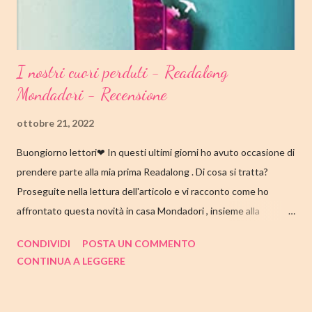
I nostri cuori perduti - Readalong
Mondadori - Recensione
ottobre 21, 2022
Buongiorno lettori❤ In questi ultimi giorni ho avuto occasione di
prendere parte alla mia prima Readalong . Di cosa si tratta?
Proseguite nella lettura dell'articolo e vi racconto come ho
affrontato questa novità in casa Mondadori , insieme alla
collaborazione di Tandem Collective e, a entrambi, vanno i miei
CONDIVIDI
POSTA UN COMMENTO
ringraziamenti. Nell'articolo di seguito parliamo quindi di " I nostri
CONTINUA A LEGGERE
cuori perduti " di Celeste Ng , con tutte le mie impressioni al suo
termine. Buone letture❤ TITOLO: I NOSTRI CUORI PERDUTI
AUTRICE: CELESTE NG DATA DI PUBBLICAZIONE: 11