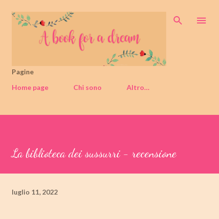
Passa ai contenuti principali
Pagine
Home page
Chi sono
Altro…
La biblioteca dei sussurri - recensione
luglio 11, 2022