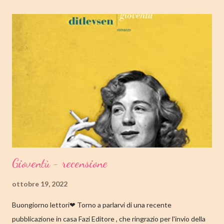
OTTOBRE 2022 CASA EDITRICE: MONDADORI GENERE:
ROMANZO PAGINE: 348 PREZZO: 19.00/EBOOK 10.99 Link
Amazon TRAMA Bird è un ragazzino di dodici anni che vive a
Cambridge, Massachusetts, con suo padre, un ex linguista ora
impiegato nella biblioteca universitaria di fronte a casa. Sua
madre, Margaret, una poetessa di origini cinesi, li ha abbandonati
quando lui aveva solo nove anni in circostanze misteriose, dopo
che una sua poesi...
Gioventù - recensione
ottobre 19, 2022
Buongiorno lettori❤ Torno a parlarvi di una recente
pubblicazione in casa Fazi Editore , che ringrazio per l'invio della